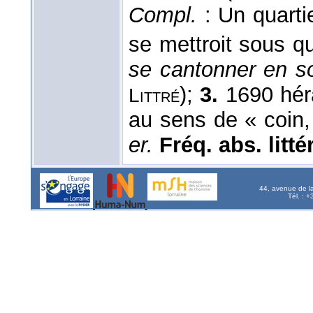
Compl.
: Un quarti
se mettroit sous qu
se cantonner en 
);
3.
1690 héra
Littré
au sens de « coin,
er.
Fréq. abs. littér
44, avenue de l
Tél. : 