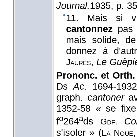
Journal,
1935
, p. 35
11. Mais si v
cantonnez
pa
mais solide, de
donnez à d'aut
,
Le Guêpie
Jaurès
Prononc. et Orth.
Ds
Ac.
1694-193
graph.
cantoner
a
1352-58 « se fixe
o
a
f
264
ds
Co
Gdf.
s'isoler » (
La Noue