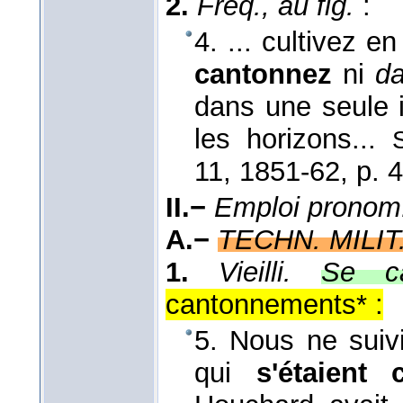
2.
Fréq., au fig.
:
4. ... cultivez 
cantonnez
ni
d
dans une seule 
les horizons...
11
, 1851-62
, p. 
II.−
Emploi pronom
A.−
TECHN. MILIT
1.
Vieilli.
Se ca
cantonnements* :
5. Nous ne suiv
qui
s'étaient 