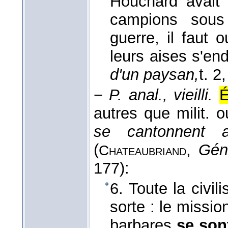
Houchard avait 
campions sous
guerre, il faut o
leurs aises s'e
d'un paysan,
t. 2
−
P. anal., vieilli.
É
autres que milit. 
se cantonnent 
(
,
Gén
Chateaubriand
177):
6. Toute la civil
sorte : le missio
barbares
se son