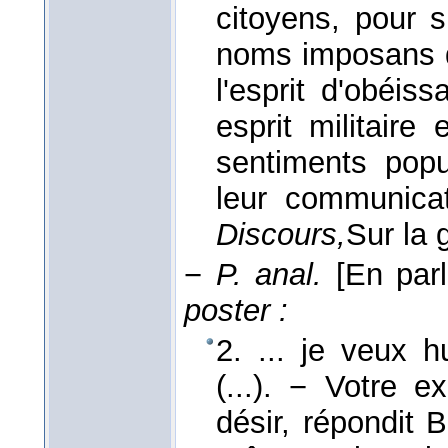
citoyens, pour s
noms imposans de
l'esprit d'obéis
esprit militaire
sentiments popu
leur communica
Discours,
Sur la g
−
P. anal.
[En par
poster :
2. ... je veux h
(...). − Votre e
désir, répondit 