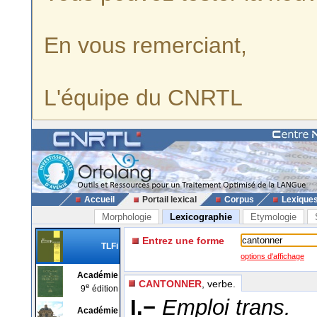
En vous remerciant,
L'équipe du CNRTL
Accueil
Portail lexical
Corpus
Lexique
Morphologie
Lexicographie
Etymologie
Entrez une forme
TLFi
options d'affichage
Académie
CANTONNER
, verbe.
e
9
édition
I.−
Emploi trans.
Académie