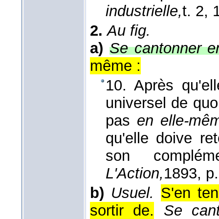
industrielle,
t. 2
, 
2.
Au fig.
a)
Se cantonner e
même :
10. Après qu'ell
universel de quo
pas
en elle-mê
qu'elle doive re
son complém
L'Action,
1893
, p
b)
Usuel.
S'en ten
sortir de.
Se cant