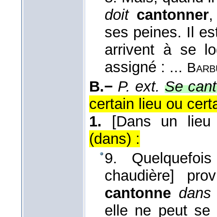
doit
cantonner
ses peines. Il es
arrivent à se l
assigné : ...
Barb
B.−
P. ext.
Se cant
certain lieu ou cer
1.
[Dans un lieu 
(dans) :
9. Quelquefoi
chaudière] pr
cantonne
dans
elle ne peut se