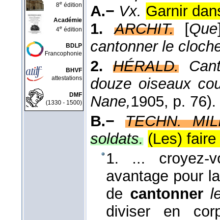
e
8
édition
A.−
Vx.
Garnir dans
Académie
1.
ARCHIT.
[
Que
e
4
édition
cantonner le cloch
BDLP
Francophonie
2.
HÉRALD.
Can
BHVF
attestations
douze oiseaux co
DMF
Nane,
1905
, p. 76).
(1330 - 1500)
B.−
TECHN. MILI
soldats.
(Les) faire
1. ... croyez
avantage pour la 
de
cantonner
l
diviser en cor