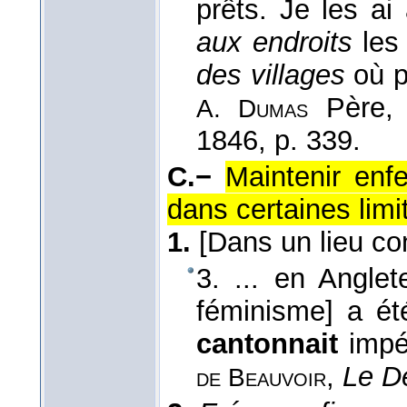
prêts. Je les a
aux endroits
les
des villages
où p
Père
A. Dumas
1846
, p. 339.
C.−
Maintenir enf
dans certaines limi
1.
[Dans un lieu con
3. ... en Anglet
féminisme] a été 
cantonnait
impé
,
Le D
de Beauvoir