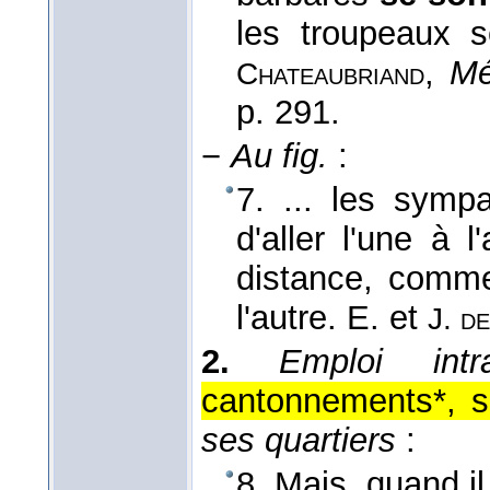
les troupeaux s
,
Mé
Chateaubriand
p. 291.
−
Au fig.
:
7. ... les symp
d'aller l'une à l
distance, comme
l'autre.
E. et
J. d
2.
Emploi intr
cantonnements*, s'é
ses quartiers
:
8. Mais, quand i