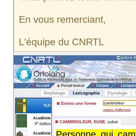
En vous remerciant,
L'équipe du CNRTL
Accueil
Portail lexical
Corpus
Lexique
Morphologie
Lexicographie
Etymologie
Entrez une forme
TLFi
options d'affichage
Académie
CAMBRIOLEUR, EUSE
, subst.
e
9
édition
Personne qui camb
Académie