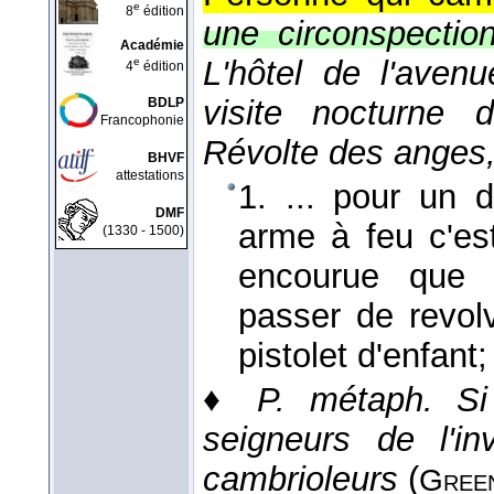
e
8
édition
une circonspectio
Académie
L'hôtel de l'avenu
e
4
édition
visite nocturne d
BDLP
Francophonie
Révolte des anges
BHVF
attestations
1. ... pour un d
DMF
arme à feu c'es
(1330 - 1500)
encourue que
passer de revolv
pistolet d'enfant;
♦
P. métaph.
Si
seigneurs de l'in
cambrioleurs
(
Gree