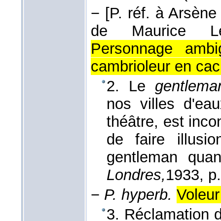
−
[P. réf. à Arsèn
de Maurice Le
Personnage ambi
cambrioleur en cac
2. Le
gentlema
nos villes d'ea
théâtre, est inco
de faire illus
gentleman qua
Londres,
1933
, p
−
P. hyperb.
Voleur
3. Réclamation 