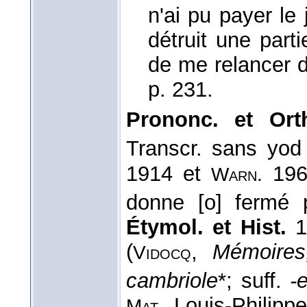
n'ai pu payer l
détruit une part
de me relancer d
p. 231.
Prononc. et Ort
Transcr. sans yod
1914 et
196
Warn.
donne [o] fermé 
Étymol. et Hist.
1
(
,
Mémoires
Vidocq
cambriole
*; suff.
-
Louis-Philip
Mat.