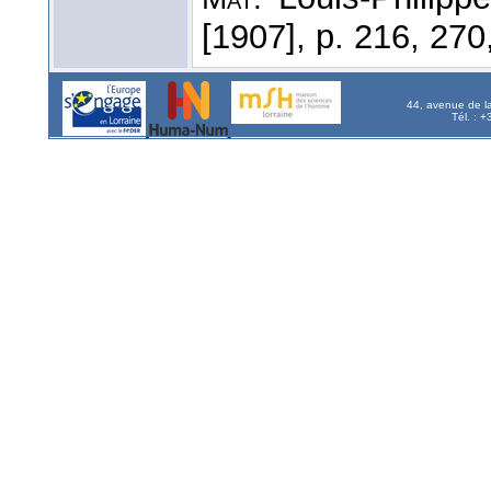
[1907], p. 216, 270
44, avenue de l
Tél. : 