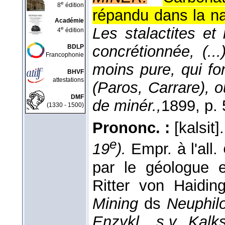
e
8
édition
répandu dans la n
Académie
Les stalactites et
e
4
édition
concrétionnée, (..
BDLP
Francophonie
moins pure, qui fo
BHVF
attestations
(Paros, Carrare), 
DMF
de minér.,
1899
, p.
(1330 - 1500)
Prononc. :
[kalsit]
e
19
).
Empr. à l'all.
par le géologue e
Ritter von Haidin
Mining
ds
Neuphilol
Enzykl., s.v. Kalk