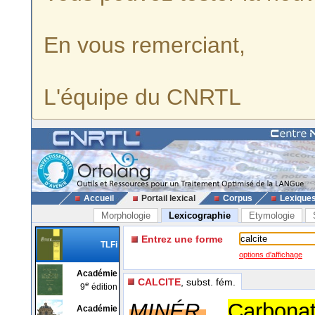
En vous remerciant,
L'équipe du CNRTL
Accueil
Portail lexical
Corpus
Lexique
Morphologie
Lexicographie
Etymologie
Entrez une forme
TLFi
options d'affichage
Académie
CALCITE
, subst. fém.
e
9
édition
MINÉR.
Carbona
Académie