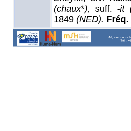
(chaux
*
),
suff.
-it 
1849
(NED).
Fréq. 
44, avenue de l
Tél. : 