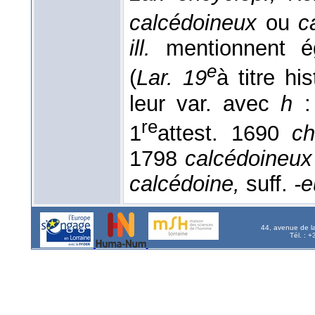
calcédoineux
ou
c
ill.
mentionnent é
e
(
Lar. 19
à titre hi
leur var. avec
h
re
1
attest. 1690
ch
1798
calcédoineux
calcédoine,
suff.
-e
44, avenue de l
Tél. : 