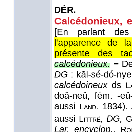
DÉR.
Calcédonieux, e
[En parlant des 
l'apparence de la
présente des tac
calcédonieux.
−
Der
DG
: kăl-sé-dó-nye
calcédoineux
ds
L
doâ-neû, fém. -eû
aussi
1834).
Land.
aussi
,
DG,
Littré
G
Lar. encyclop.,
Ro