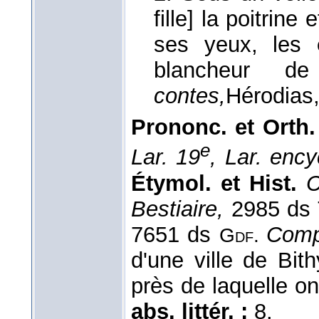
fille] la poitrine
ses yeux, les
blancheur 
contes,
Hérodias
Prononc. et Orth.
e
Lar. 19
, Lar. ency
Étymol. et Hist.
Bestiaire,
2985 ds T
7651 ds
Comp
Gdf.
d'une ville de Bit
près de laquelle on
abs. littér. :
8.