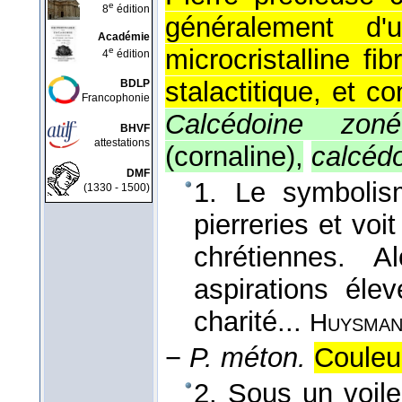
e
8
édition
généralement d'
Académie
microcristalline f
e
4
édition
stalactitique, et 
BDLP
Francophonie
Calcédoine zo
BHVF
attestations
(cornaline),
calcéd
DMF
1. Le symbolism
(1330 - 1500)
pierreries et vo
chrétiennes. A
aspirations éle
charité...
Huysman
−
P. méton.
Couleur
2. Sous un voile