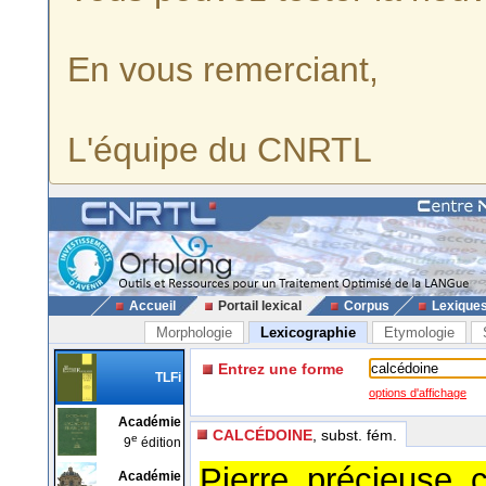
En vous remerciant,
L'équipe du CNRTL
Accueil
Portail lexical
Corpus
Lexique
Morphologie
Lexicographie
Etymologie
Entrez une forme
TLFi
options d'affichage
Académie
CALCÉDOINE
, subst. fém.
e
9
édition
Pierre précieuse 
Académie