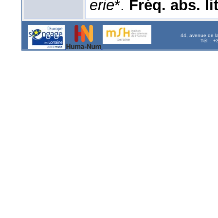
erie
*.
Fréq. abs. lit
44, avenue de l
Tél. : 