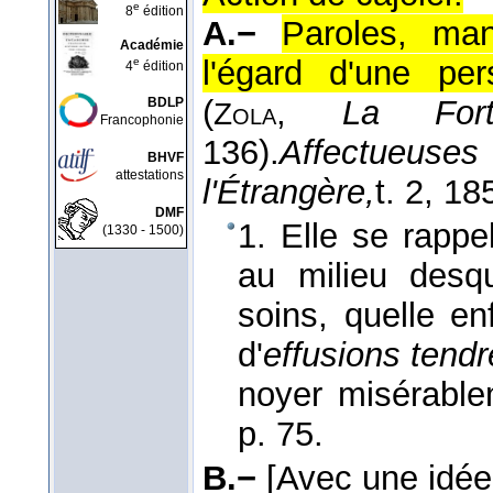
e
8
édition
A.−
Paroles, ma
Académie
l'égard d'une pe
e
4
édition
(
,
La For
BDLP
Zola
Francophonie
136).
Affectueuse
BHVF
attestations
l'Étrangère,
t. 2
, 18
DMF
1. Elle se rappe
(1330 - 1500)
au milieu desqu
soins, quelle e
d'
effusions tend
noyer misérabl
p. 75.
B.−
[Avec une idée 