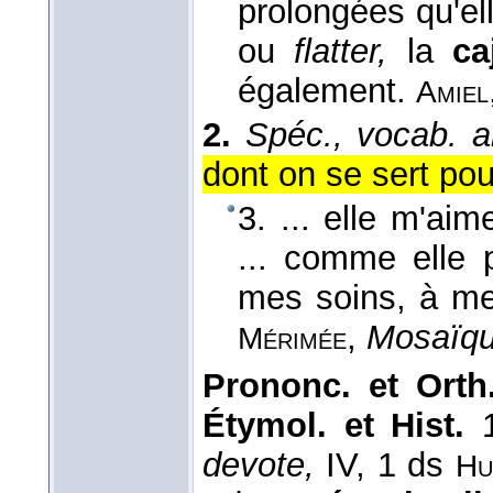
prolongées qu'el
ou
flatter,
la
ca
également.
Amiel
2.
Spéc., vocab. 
dont on se sert po
3. ... elle m'ai
... comme elle p
mes soins, à m
,
Mosaïqu
Mérimée
Prononc. et Orth.
Étymol. et Hist.
1
devote,
IV, 1 ds
Hu