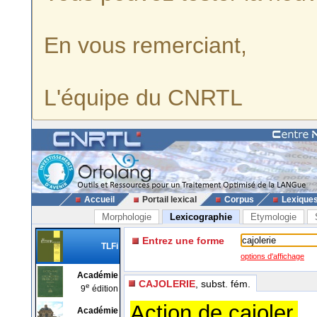
En vous remerciant,
L'équipe du CNRTL
Accueil
Portail lexical
Corpus
Lexique
Morphologie
Lexicographie
Etymologie
Entrez une forme
TLFi
options d'affichage
Académie
CAJOLERIE
, subst. fém.
e
9
édition
Action de cajoler.
Académie