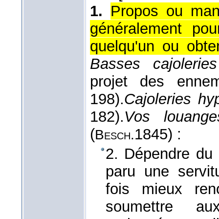
1.
Propos ou mani
généralement pou
quelqu'un ou obten
Basses cajoleri
projet des ennem
198).
Cajoleries hy
182).
Vos louange
(
1845
) :
Besch.
2. Dépendre du 
paru une servit
fois mieux re
soumettre au