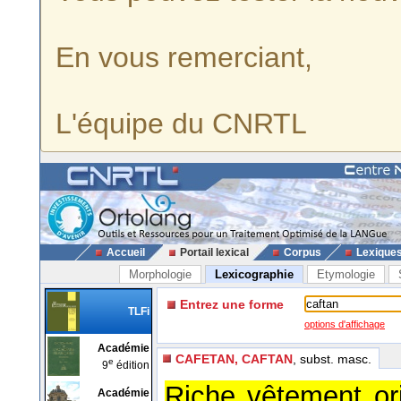
En vous remerciant,
L'équipe du CNRTL
Accueil
Portail lexical
Corpus
Lexique
Morphologie
Lexicographie
Etymologie
Entrez une forme
TLFi
options d'affichage
Académie
CAFETAN, CAFTAN
, subst. masc.
e
9
édition
Riche vêtement or
Académie