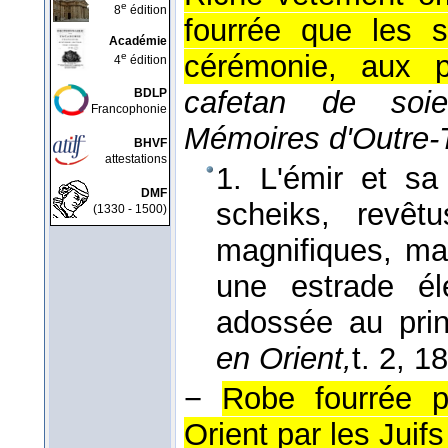
e
8
édition
fourrée que les s
Académie
cérémonie, aux 
e
4
édition
cafetan de so
BDLP
Francophonie
Mémoires d'Outre
BHVF
attestations
1. L'émir et sa 
DMF
scheiks, revê
(1330 - 1500)
magnifiques, ma
une estrade él
adossée au prin
en Orient,
t. 2
, 1
−
Robe fourrée p
Orient par les Juifs