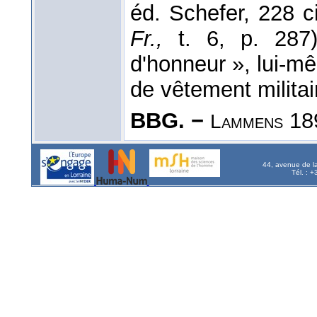
éd. Schefer, 228 c
Fr.,
t. 6, p. 287)
d'honneur », lui-
de vêtement militai
BBG. −
189
Lammens
44, avenue de l
Tél. : 