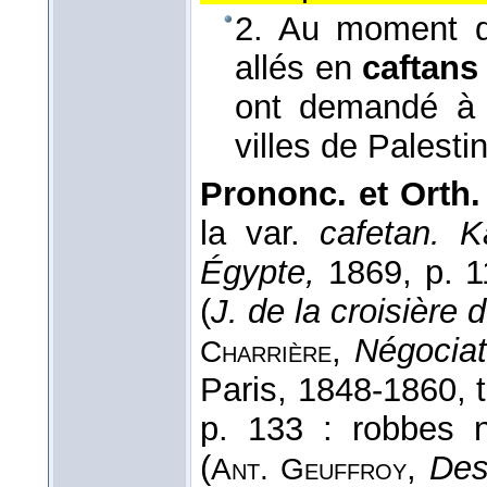
2. Au moment de
allés en
caftans
ont demandé à l
villes de Palesti
Prononc. et Orth.
la var.
cafetan. K
Égypte,
1869, p. 
(
J. de la croisière
,
Négociat
Charrière
Paris, 1848-1860, t
p. 133 : robbe
(
,
Des
Ant. Geuffroy