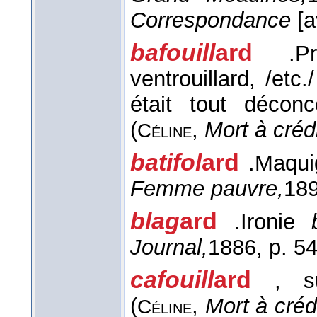
Correspondance
[a
bafouill
ard
.
P
ventrouillard, /etc./
était tout décon
(
,
Mort à crédi
Céline
batifol
ard
.
Maqui
Femme pauvre,
18
blag
ard
.
Ironie
Journal,
1886
, p. 5
cafouill
ard
, s
(
,
Mort à crédi
Céline