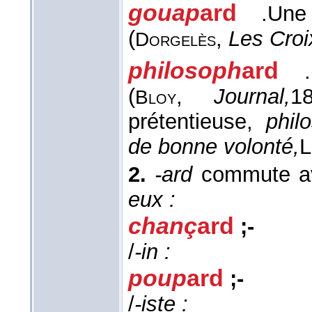
gouap
ard
.
Un
(
,
Les Croi
Dorgelès
philosoph
ard
.
(
,
Journal,
1
Bloy
prétentieuse,
phil
de bonne volonté,
L
2.
-ard
commute ave
eux :
chanç
ard
;
-
/
-in :
poup
ard
;
-
/
-iste :