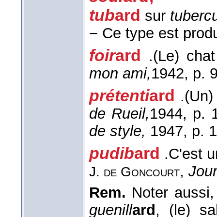
tub
ard
sur
tuberc
−
Ce type est produ
foir
ard
.
(Le) chat
mon ami,
1942
, p. 
prétenti
ard
.
(Un)
de Rueil,
1944
, p. 
de style,
1947, p. 1
pudib
ard
.
C'est u
,
Jour
J. de Goncourt
Rem.
Noter aussi, 
guenill
ard
, (le) s