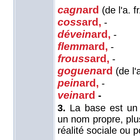
cagn
ard
(de l'a. f
coss
ard
,
-
dévein
ard
,
-
flemm
ard
,
-
frouss
ard
,
-
goguen
ard
(de l'a
pein
ard
,
-
vein
ard
-
3.
La base est un
un nom propre, plu
réalité sociale ou po