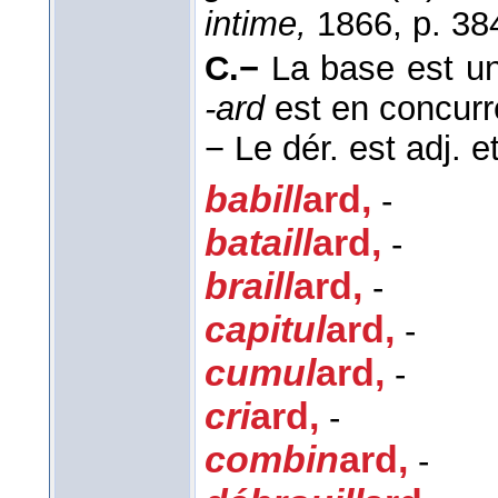
intime,
1866, p. 384
C.−
La base est un
-ard
est en concurr
−
Le dér. est adj. e
babill
ard
,
-
bataill
ard
,
-
braill
ard
,
-
capitul
ard
,
-
cumul
ard
,
-
cri
ard
,
-
combin
ard
,
-