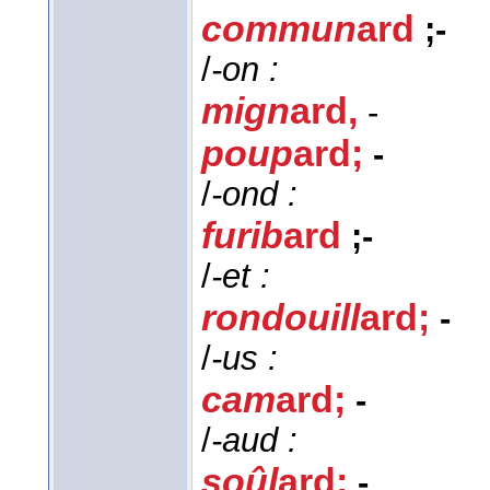
commun
ard
;
-
/
-on :
mign
ard
,
-
poup
ard;
-
/
-ond :
furib
ard
;
-
/
-et :
rondouill
ard;
-
/
-us :
cam
ard;
-
/
-aud :
soûl
ard;
-