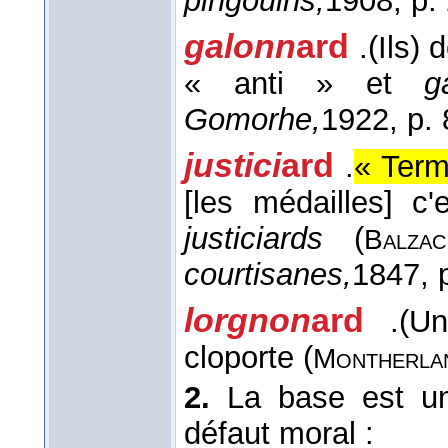
pingouins,
1908
, p.
galonn
ard
.
(Ils) 
« anti » et
g
Gomorhe,
1922
, p.
justici
ard
.
« Term
[les médailles] c
justiciards
(
Balzac
courtisanes,
1847
, 
lorgnon
ard
.
(U
cloporte (
Montherla
2.
La base est un
défaut moral :