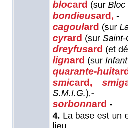
bloc
ard
(sur
Bloc
bondieus
ard
,
-
cagoul
ard
(sur
L
cyr
ard
(sur
Saint-
dreyfus
ard
(et dé
lign
ard
(sur
Infant
quarante-huit
ar
smic
ard
,
smig
S.M.I.G.
),-
sorbonn
ard
-
4.
La base est un 
lieu.