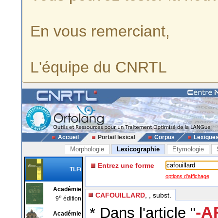
En vous remerciant,
L'équipe du CNRTL
Accueil
Portail lexical
Corpus
Lexique
Morphologie
Lexicographie
Etymologie
Entrez une forme
TLFi
options d'affichage
Académie
CAFOUILLARD
, , subst.
e
9
édition
-A
* Dans l'article "
Académie