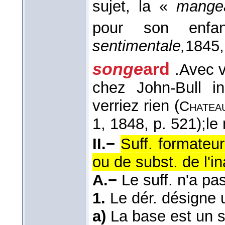
sujet, la «
mange
pour son enfa
sentimentale,
1845
songe
ard
.
Avec v
chez John-Bull i
verriez rien (
Chatea
1
, 1848
, p. 521);
le 
II.−
Suff. formateu
ou de subst. de l'i
A.−
Le suff. n'a pa
1.
Le dér. désigne 
a)
La base est un s