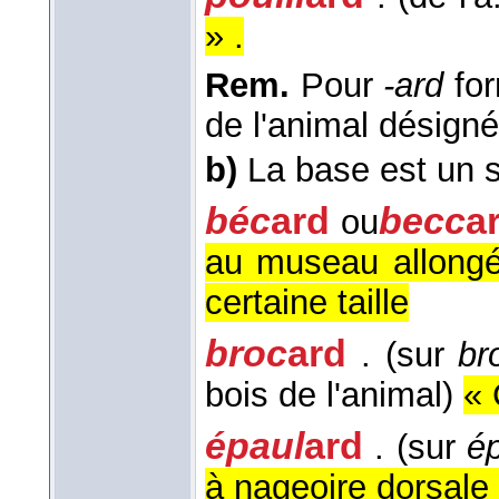
» .
Rem.
Pour
-ard
for
de l'animal désigné
b)
La base est un s
béc
ard
becc
a
ou
au museau allongé
certaine taille
broc
ard
. (sur
br
bois de l'animal)
« 
épaul
ard
. (sur
é
à nageoire dorsale 