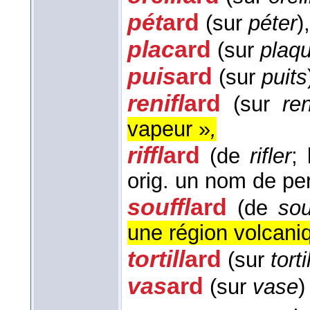
pét
ard
(sur
péter
)
plac
ard
(sur
plaq
puis
ard
(sur
puits
renifl
ard
(sur
ren
vapeur »
,
riffl
ard
(de
rifler
;
orig. un nom de pe
souffl
ard
(de
sou
une région volcani
tortill
ard
(sur
torti
vas
ard
(sur
vase