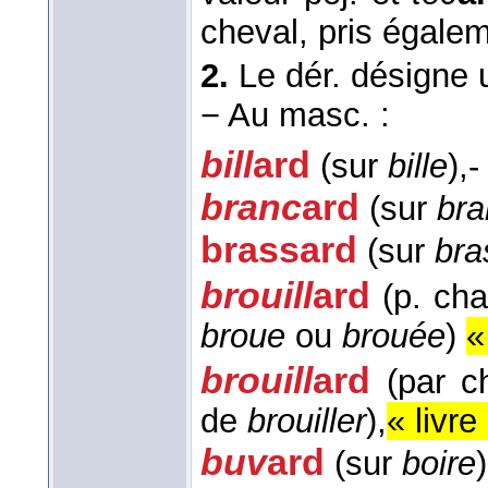
cheval, pris égalem
2.
Le dér. désigne 
−
Au masc. :
bill
ard
(sur
bille
),-
branc
ard
(sur
bra
brass
ard
(sur
bra
brouill
ard
(p. cha
broue
ou
brouée
)
«
brouill
ard
(par c
de
brouiller
),
« livr
buv
ard
(sur
boire
)