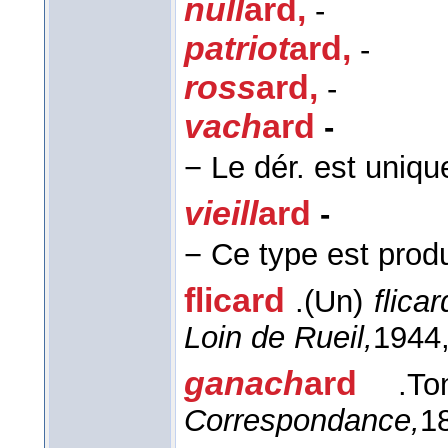
null
ard
,
-
patriot
ard
,
-
ross
ard
,
-
vach
ard
-
−
Le dér. est uniqu
vieill
ard
-
−
Ce type est produ
flic
ard
.
(Un)
flicar
Loin de Rueil,
1944
ganach
ard
.
T
Correspondance,
1