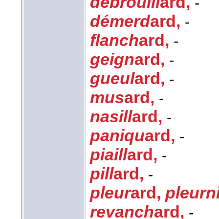
débrouill
ard
,
-
démerd
ard
,
-
flanch
ard
,
-
geign
ard
,
-
gueul
ard
,
-
mus
ard
,
-
nasill
ard
,
-
paniqu
ard
,
-
piaill
ard
,
-
pill
ard
,
-
pleur
ard
,
pleurn
revanch
ard
,
-