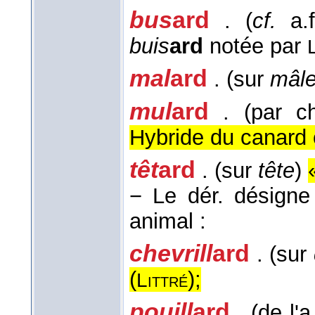
bus
ard
. (
cf.
a.
buis
ard
notée par
mal
ard
. (sur
mâl
mul
ard
. (par c
Hybride du canard
têt
ard
. (sur
tête
)
−
Le dér. désigne
animal :
chevrill
ard
. (sur
(
);
Littré
pouill
ard
. (de l'a