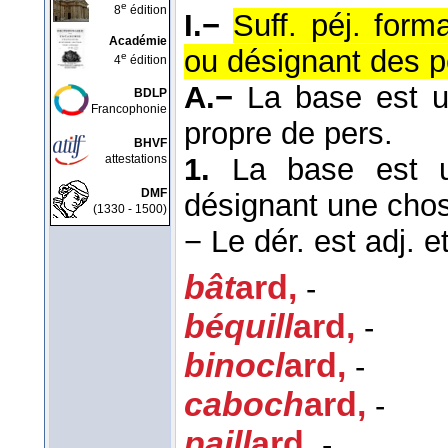
e
8
édition
I.−
Suff. péj. form
Académie
ou désignant des 
e
4
édition
A.−
La base est u
BDLP
Francophonie
propre de pers.
BHVF
attestations
1.
La base est u
DMF
désignant une chos
(1330 - 1500)
−
Le dér. est adj. e
bât
ard
,
-
béquill
ard
,
-
binocl
ard
,
-
caboch
ard
,
-
paill
ard
,
-