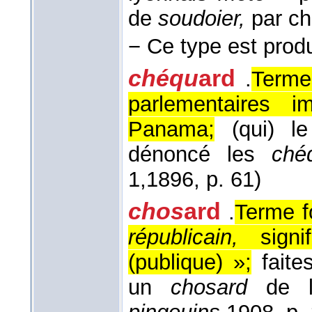
de
soudoier,
par ch
−
Ce type est produ
chéqu
ard
.
Terme 
parlementaires 
Panama;
(qui) l
dénoncé les
ché
1,
1896
, p. 61)
chos
ard
.
Terme f
républicain,
sign
(publique) »;
faite
un
chosard
de l