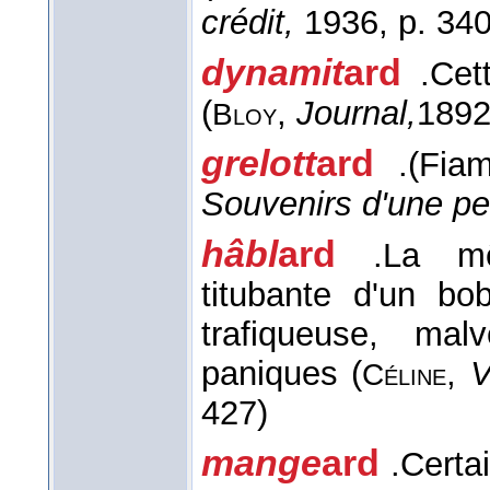
crédit,
1936, p. 340
dynamit
ard
.
Cet
(
,
Journal,
189
Bloy
grelott
ard
.
(Fia
Souvenirs d'une peti
hâbl
ard
.
La mê
titubante d'un bo
trafiqueuse, mal
paniques (
,
V
Céline
427)
mange
ard
.
Certa