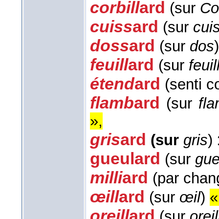
corbill
ard
(sur
Co
cuiss
ard
(sur
cui
doss
ard
(sur
dos
)
feuill
ard
(sur
feuil
étend
ard
(senti 
flamb
ard
(sur
fl
»,
gris
ard
(sur
gris
)
gueul
ard
(sur
gue
milli
ard
(par chang
œill
ard
(sur
œil
)
«
oreill
ard
(sur
oreil