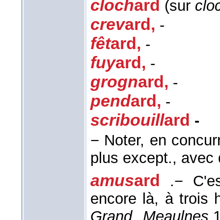
cloch
ard
(sur
clo
crev
ard
,
-
fêt
ard
,
-
fuy
ard
,
-
grogn
ard
,
-
pend
ard
,
-
scribouill
ard
-
− Noter, en concu
plus except., avec 
amus
ard
.
− C'e
encore là, à trois
Grand Meaulnes,