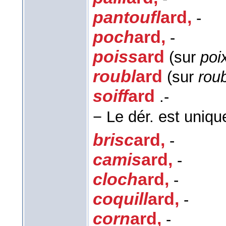
pantoufl
ard
,
-
poch
ard
,
-
poiss
ard
(sur
poi
roubl
ard
(sur
rou
soiff
ard
.-
−
Le dér. est uniqu
brisc
ard
,
-
camis
ard
,
-
cloch
ard
,
-
coquill
ard
,
-
corn
ard
,
-