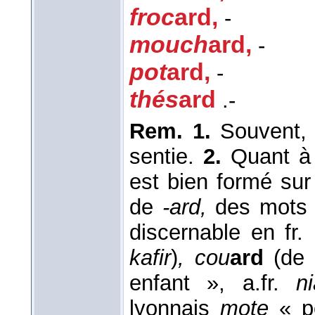
froc
ard
,
-
mouch
ard
,
-
pot
ard
,
-
thés
ard
.-
Rem. 1.
Souvent, 
sentie.
2.
Quant 
est bien formé su
de
-ard,
des mots o
discernable en fr
kafir
)
, cou
ard
(de l
enfant », a.fr.
ni
lyonnais
mote
« p