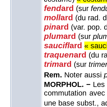
fend
ard
(sur
fend
moll
ard
(du rad. 
pin
ard
(var. pop.
plum
ard
(sur
plu
saucifl
ard
« sauc
traquen
ard
(du r
trim
ard
(sur
trime
Rem.
Noter aussi
MORPHOL. −
Les 
commutation avec u
une base subst., ad