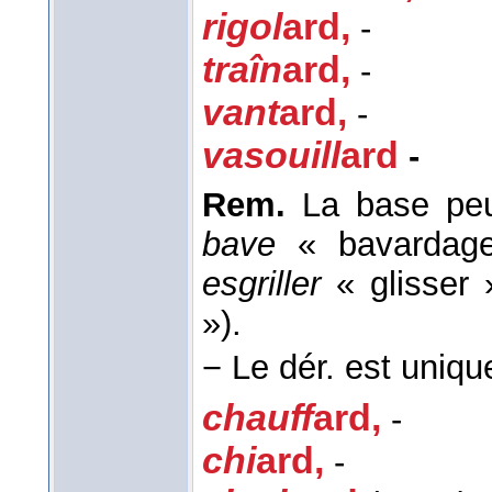
rigol
ard
,
-
traîn
ard
,
-
vant
ard
,
-
vasouill
ard
-
Rem.
La base peut
bave
« bavardag
esgriller
« glisser
»).
−
Le dér. est uniqu
chauff
ard
,
-
chi
ard
,
-