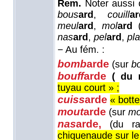
Rem.
Noter aussi
bous
ard
,
couill
ar
meul
ard
,
mol
ard
(
nas
ard
,
pel
ard
,
pla
−
Au fém. :
bomb
arde
(sur
b
bouff
arde
( du 
tuyau court » ;
cuiss
arde
« botte
mout
arde
(sur
mo
nas
arde
,
(du ra
chiquenaude sur le