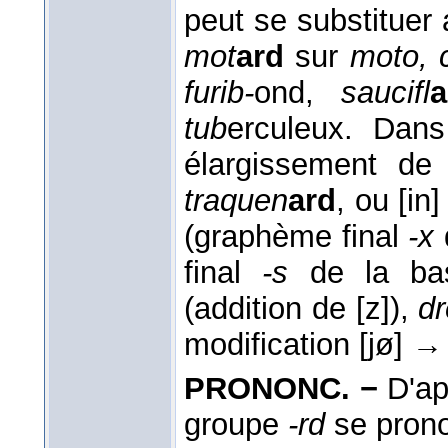
peut se substituer a
mot
ard
sur
moto, 
furib-
ond,
saucifl
a
tub
erculeux. Dans
élargissement de
traquen
ard
, ou [in]
(graphème final
-x
final
-s
de la ba
(addition de [z]),
dr
modification [jø] →
PRONONC. −
D'ap
groupe
-rd
se prono