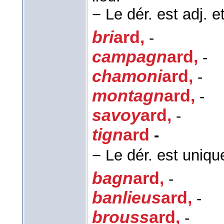
−
Le dér. est adj. e
bri
ard
,
-
campagn
ard
,
-
chamoni
ard
,
-
montagn
ard
,
-
savoy
ard
,
-
tign
ard
-
−
Le dér. est uniqu
bagn
ard
,
-
banlieus
ard
,
-
brouss
ard
,
-