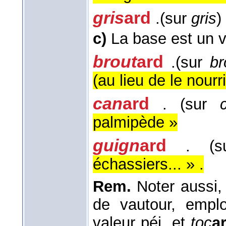
gris
ard
.(sur
gris
)
c)
La base est un v
brout
ard
.(sur
br
(au lieu de le nourri
can
ard
. (sur
palmipède »
guign
ard
. (s
échassiers... » .
Rem.
Noter aussi
de vautour, empl
valeur péj. et
toc
a