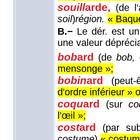
souill
arde
,
(de l'
soil
)
région.
« Baque
B.−
Le dér. est u
une valeur déprécia
bob
ard
(de
bob,
d
mensonge »;
bobin
ard
(peut-
d'ordre inférieur »
coqu
ard
(sur
co
l'œil »;
cost
ard
(par sub
costume
)
« costum