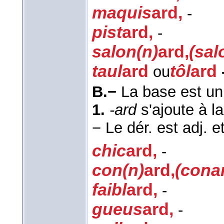
maquis
ard
,
-
pist
ard
,
-
salon(n)
ard
,
(sal
taul
ard
tôl
ard
ou
B.−
La base est un
1.
-ard
s'ajoute à l
−
Le dér. est adj. e
chic
ard
,
-
con(n)
ard
,
(cona
faibl
ard
,
-
gueus
ard
,
-