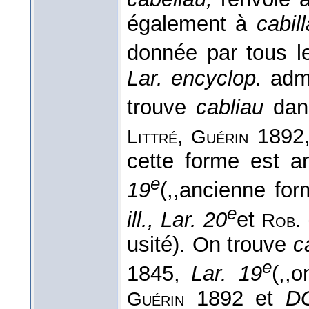
également à
cabil
donnée par tous le
Lar. encyclop.
adme
trouve
cabliau
da
1892
Littré, Guérin
cette forme est a
e
19
(,,ancienne f
e
ill., Lar. 20
et
Rob.
usité). On trouve
c
e
1845,
Lar. 19
(,,
1892 et
D
Guérin