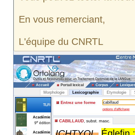
En vous remerciant,
L'équipe du CNRTL
Accueil
Portail lexical
Corpus
Lexique
Morphologie
Lexicographie
Etymologie
Entrez une forme
TLFi
options d'affichage
Académie
CABILLAUD
, subst. masc.
e
9
édition
ICHTYOL.
Églefin 
Académie