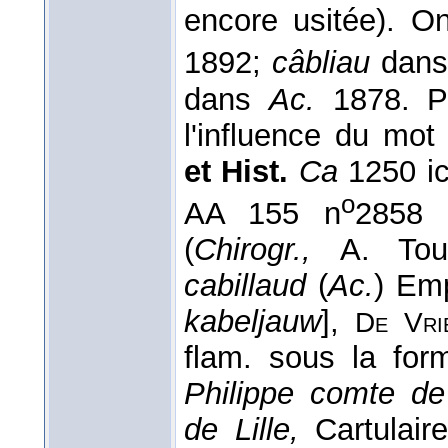
encore usitée). O
1892;
câbliau
dan
dans
Ac.
1878. 
l'influence du mo
et Hist.
Ca
1250 ic
o
AA 155 n
2858
(
Chirogr.,
A. To
cabillaud
(
Ac.
) Emp
kabeljauw
],
De Vri
flam. sous la fo
Philippe comte d
de Lille,
Cartulair