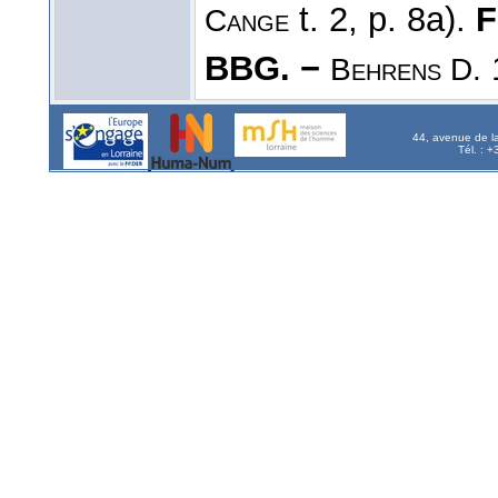
t. 2, p. 8a).
F
Cange
BBG. −
1
Behrens D.
44, avenue de l
Tél. : 