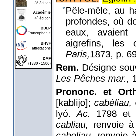
e
8
édition
Pêle-mêle, au ha
Académie
e
4
édition
profondes, où do
BDLP
eaux, avaient 
Francophonie
aigrefins, les 
BHVF
attestations
Paris,
1873
, p. 6
DMF
(1330 - 1500)
Rem.
Désigne souv
Les Pêches mar.,
1
Prononc. et Or
[kablijo];
cabéliau,
lyó.
Ac.
1798 et
cabliau,
renvoie 
cabeliau,
renvoie 