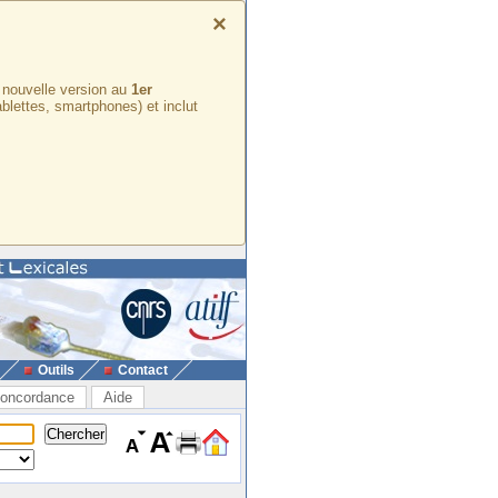
×
e nouvelle version au
1er
ablettes, smartphones) et inclut
Outils
Contact
oncordance
Aide