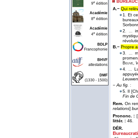
BUREAUC
e
9
édition
A.−
Qui relè
Académie
1. Et ce
e
8
édition
bureaux
Sorbonn
Académie
2. ... 
e
4
édition
mystiqu
révolut
BDLP
B.−
Propre a
Francophonie
3. ... 
promena
BHVF
,
V
Beuve
attestations
4. ... 
appuyée
DMF
Leuwen
(1330 - 1500)
−
Au fig.
:
5. Il [C
Fin de 
Rem.
On renc
relations
]
bur
Prononc. :
[
littér. :
46.
DÉR.
Bureaucrat