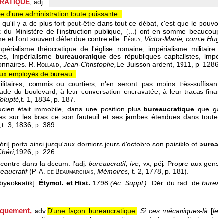
RATIQUE
, adj.
ve d'une administration toute puissante :
 qu'il y a de plus fort peut-être dans tout ce débat, c'est que le pouv
 du Ministère de l'instruction publique, (...) ont en somme beaucou
e et l'ont souvent défendue contre elle.
,
Victor-Marie, comte Hu
Péguy
impérialisme théocratique de l'église romaine; impérialisme militai
es, impérialisme
bureaucratique
des républiques capitalistes, impé
ionnaires.
,
Jean-Christophe,
Le Buisson ardent
, 1911
, p. 1286
R. Rolland
ux employés de bureau :
militaires, commis ou courtiers, n'en seront pas moins très-suffisan
de du boulevard, à leur conversation encravatée, à leur tracas fina
olupté,
t. 1
, 1834
, p. 187.
Lucien était immobile, dans une position plus
bureaucratique
que ga
s sur les bras de son fauteuil et ses jambes étendues dans toute
,
t. 3
, 1836
, p. 389.
héri] porta ainsi jusqu'aux derniers jours d'octobre son paisible et
burea
Chéri,
1926
, p. 226.
ontre dans la docum. l'adj.
bureaucratif, ive,
vx, péj. Propre aux gen
eaucratif
(
,
Mémoires,
t. 2, 1778, p. 181).
P.-A. de Beaumarchais
byʀokʀatik].
Étymol. et Hist.
1798
(Ac. Suppl.).
Dér. du rad. de
bure
iquement
,
adv.
D'une façon bureaucratique.
Si ces mécaniques-là
[
l