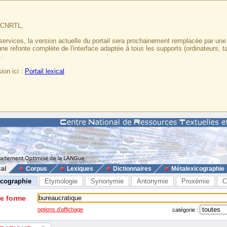
u CNRTL,
services, la version actuelle du portail sera prochainement remplacée par un
 une refonte complète de l'interface adaptée à tous les supports (ordinateurs, t
.
ion ici :
Portail lexical
cal
Corpus
Lexiques
Dictionnaires
Métalexicographie
icographie
Etymologie
Synonymie
Antonymie
Proxémie
C
ne forme
options d'affichage
catégorie :