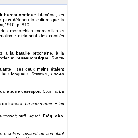
oir
bureaucratique
lui-même, les
p plus défendu la culture que la
go,
1910
, p. 810.
re des monarchies mercantiles et
rialisme dictatorial des comités
.
ts à la bataille prochaine, à la
ncier et
bureaucratique
.
Sainte-
lante : ses deux mains étaient
 leur longueur.
,
Lucien
Stendhal
ucratique
désespoir.
,
La
Colette
s de bureau.
Le commerce
[=
les
aucratie
*; suff.
-ique
*.
Fréq. abs.
es montres
]
avaient un semblant