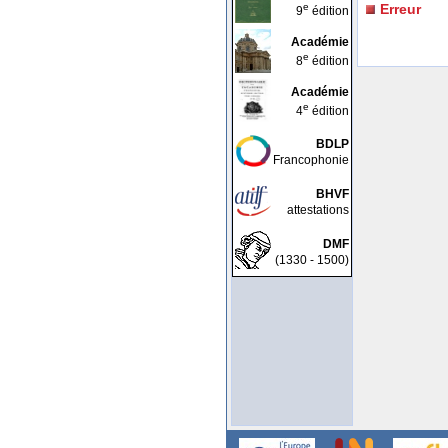
e
Erreur
9
édition
Académie
e
8
édition
Académie
e
4
édition
BDLP
Francophonie
BHVF
attestations
DMF
(1330 - 1500)