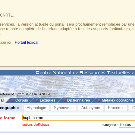
u CNRTL,
services, la version actuelle du portail sera prochainement remplacée par un
 une refonte complète de l'interface adaptée à tous les supports (ordinateurs, t
.
ion ici :
Portail lexical
cal
Corpus
Lexiques
Dictionnaires
Métalexicographie
icographie
Etymologie
Synonymie
Antonymie
Proxémie
C
ne forme
options d'affichage
catégorie :