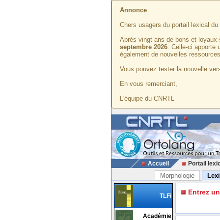
Annonce
Chers usagers du portail lexical d
Après vingt ans de bons et loyaux 
septembre 2026
. Celle-ci apporte
également de nouvelles ressources
Vous pouvez tester la nouvelle vers
En vous remerciant,
L'équipe du CNRTL
Accueil
Portail lexi
Morphologie
Lex
Entrez u
TLFi
Académie