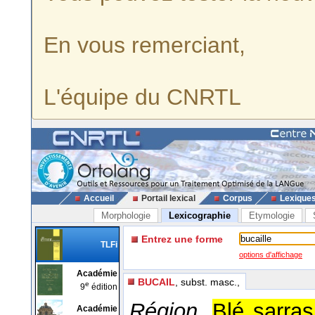
En vous remerciant,
L'équipe du CNRTL
Accueil
Portail lexical
Corpus
Lexique
Morphologie
Lexicographie
Etymologie
Entrez une forme
TLFi
options d'affichage
Académie
BUCAIL
, subst. masc.,
e
9
édition
Région.
Blé sarras
Académie