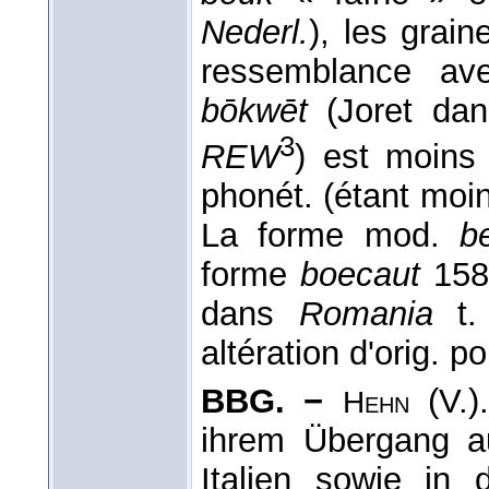
Nederl.
), les grai
ressemblance ave
bōkwēt
(Joret da
3
REW
) est moins
phonét. (étant moi
La forme mod.
b
forme
boecaut
158
dans
Romania
t.
altération d'orig. po
BBG. −
(V.)
Hehn
ihrem Übergang a
Italien sowie in