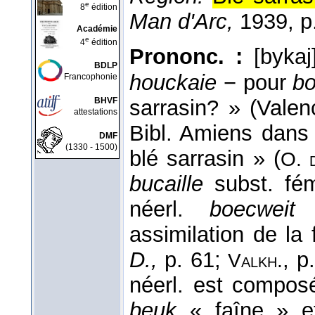
e
8
édition
Man d'Arc,
1939, p.
Académie
e
4
édition
Prononc. :
[bykaj
BDLP
houckaie
− pour
bo
Francophonie
sarrasin? » (Vale
BHVF
attestations
Bibl. Amiens dan
DMF
(1330 - 1500)
blé sarrasin » (
O. 
bucaille
subst. fé
néerl.
boecweit
«
assimilation de la
D.,
p. 61;
, p
Valkh.
néerl. est compos
beuk
« faîne » 