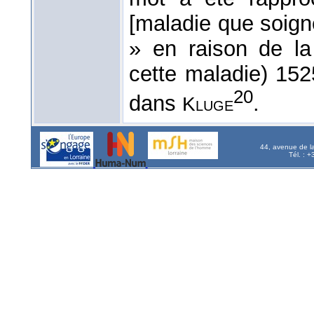
[maladie que soigne
» en raison de la
cette maladie) 15
20
dans
.
Kluge
44, avenue de l
Tél. : 