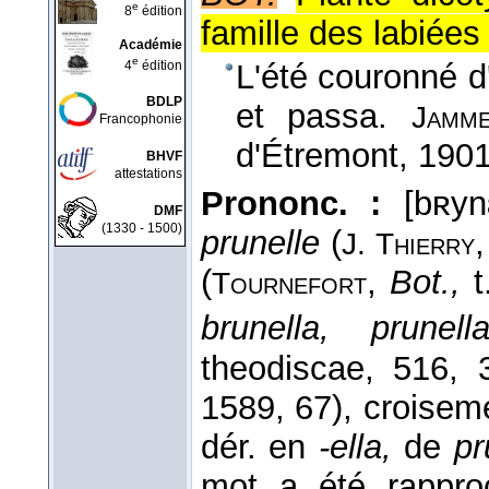
e
8
édition
famille des labiée
Académie
e
4
édition
L'été couronné d
BDLP
et passa.
Jamm
Francophonie
d'Étremont
, 190
BHVF
attestations
Prononc. :
[bʀyn
DMF
(1330 - 1500)
prunelle
(
J. Thierry
(
,
Bot.,
t
Tournefort
brunella, prunell
theodiscae, 516,
1589, 67), croiseme
dér. en
-ella,
de
pr
mot a été rappro