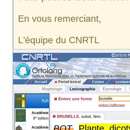
En vous remerciant,
L'équipe du CNRTL
Accueil
Portail lexical
Corpus
Lexique
Morphologie
Lexicographie
Etymologie
Entrez une forme
TLFi
options d'affichage
Académie
BRUNELLE
, subst. fém.
e
9
édition
BOT.
Plante dico
Académie