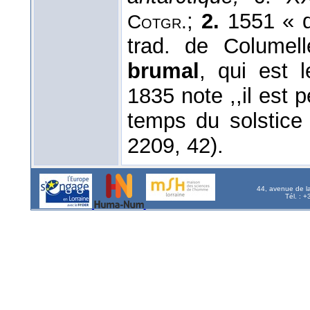
;
2.
1551 « qu
Cotgr.
trad. de Columel
brumal
, qui est 
1835 note ,,il est p
temps du solstice
2209, 42).
44, avenue de l
Tél. : 