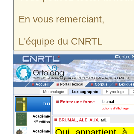
En vous remerciant,
L'équipe du CNRTL
Accueil
Portail lexical
Corpus
Lexique
Morphologie
Lexicographie
Etymologie
Entrez une forme
TLFi
options d'affichage
Académie
BRUMAL, ALE, AUX
, adj.
e
9
édition
Qui appartient à 
Académie