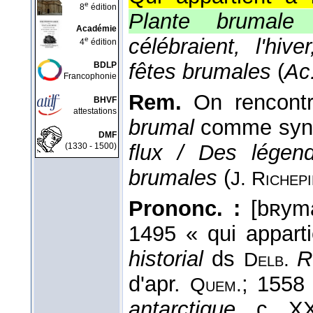
e
8
édition
Plante brumal
Académie
célébraient, l'hi
e
4
édition
fêtes brumales
(
Ac
BDLP
Francophonie
Rem.
On rencontr
BHVF
attestations
brumal
comme syn
DMF
flux / Des légen
(1330 - 1500)
brumales
(
J. Richep
Prononc. :
[bʀymal
1495 « qui apparti
historial
ds
R
Delb.
d'apr.
; 1558 
Quem.
antarctique,
c. XX