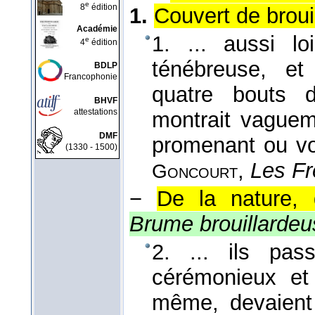
e
8
édition
1.
Couvert de brouil
Académie
1. ... aussi lo
e
4
édition
ténébreuse, e
BDLP
Francophonie
quatre bouts d
BHVF
attestations
montrait vaguem
DMF
promenant ou vol
(1330 - 1500)
,
Les F
Goncourt
−
De la nature, 
Brume brouillardeu
2. ... ils pa
cérémonieux et 
même, devaient 