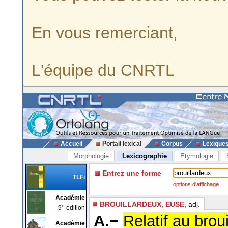
En vous remerciant,
L'équipe du CNRTL
Accueil
Portail lexical
Corpus
Lexique
Morphologie
Lexicographie
Etymologie
Entrez une forme
TLFi
options d'affichage
Académie
BROUILLARDEUX, EUSE
, adj.
e
9
édition
A.−
Relatif au broui
Académie