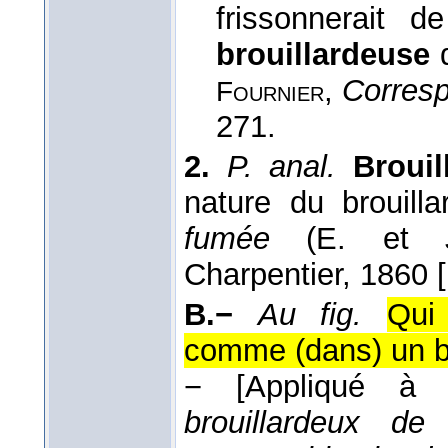
frissonnerait d
brouillardeuse
q
,
Corres
Fournier
271.
2.
P. anal.
Brouil
nature du brouilla
fumée
(
E. et
Charpentier
, 1860 
B.−
Au fig.
Qui
comme (dans) un br
−
[Appliqué à 
brouillardeux de l