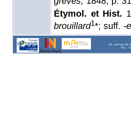
grèves,
1848, p. 31
Étymol. et Hist.
1
1
brouillard
*; suff.
-
44, avenue de l
Tél. : 