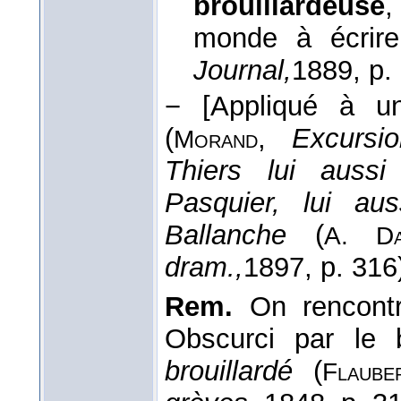
brouillardeuse
,
monde à écrir
Journal,
1889
, p.
−
[Appliqué à un
(
,
Excursi
Morand
Thiers lui aussi
Pasquier, lui aus
Ballanche
(
A. Da
dram.,
1897
, p. 316
Rem.
On rencontr
Obscurci par le b
brouillardé
(
Flaube