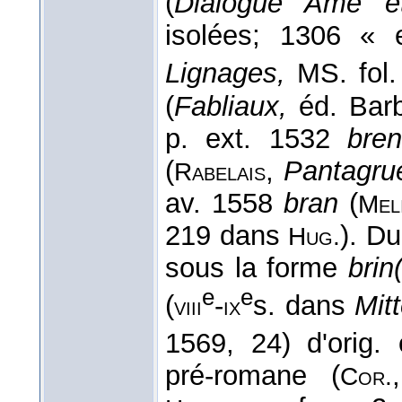
(
Dialogue Ame e
isolées; 1306 « 
Lignages,
MS. fol.
(
Fabliaux,
éd. Barb
p. ext. 1532
bren
(
,
Pantagru
Rabelais
av. 1558
bran
(
Mel
219 dans
). Du
Hug.
sous la forme
brin
e
e
(
-
s. dans
Mitt
viii
ix
1569, 24) d'orig. 
pré-romane (
Cor.