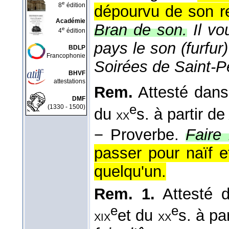
e
8
édition
dépourvu de son re
Académie
Bran de son.
Il v
e
4
édition
pays le son (furfu
BDLP
Francophonie
Soirées de Saint-P
BHVF
attestations
Rem.
Attesté dans 
DMF
e
(1330 - 1500)
du
s. à partir d
xx
−
Proverbe.
Faire 
passer pour naïf e
quelqu'un.
Rem. 1.
Attesté d
e
e
et du
s. à pa
xix
xx