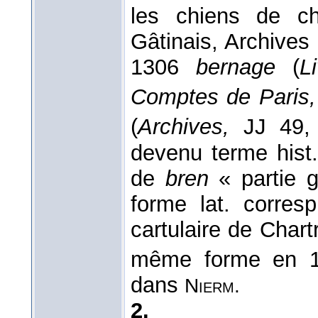
les chiens de ch
Gâtinais, Archives
1306
bernage
(
L
Comptes de Paris,
(
Archives,
JJ 49,
devenu terme hist.
de
bren
« partie g
forme lat. corres
cartulaire de Chart
même forme en 10
dans
Nierm.
2.