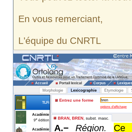
En vous remerciant,
L'équipe du CNRTL
Accueil
Portail lexical
Corpus
Lexique
Morphologie
Lexicographie
Etymologie
Entrez une forme
TLFi
options d'affichage
Académie
BRAN, BREN
, subst. masc.
e
9
édition
A.−
Région.
Ce 
Académie