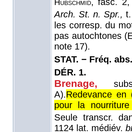
, fasc. 2
Hubschmid
Arch. St. n. Spr.,
t
les corresp. du mot
pas autochtones (
note 17).
STAT. − Fréq. abs. l
DÉR.
1.
Brenage,
sub
A).
Redevance en (
pour la nourritur
Seule transcr. d
1124 lat. médiév.
b