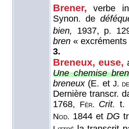
Brener
,
verbe in
Synon. de
déféqu
bien,
1937, p. 129
bren
« excréments 
3.
Breneux, euse
,
Une chemise bren
breneux
(
E. et
J. d
Dernière transcr. 
1768,
Crit.
t.
Fér.
1844 et
DG
tr
Nod.
la transcrit p
Littré