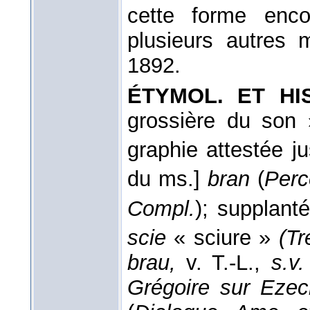
cette forme enco
plusieurs autres 
1892.
ÉTYMOL. ET HIS
grossière du son 
graphie attestée j
du ms.]
bran
(
Perc
Compl.
); supplant
scie
« sciure »
(Tr
brau,
v. T.-L.,
s.v.
Grégoire sur Ezech