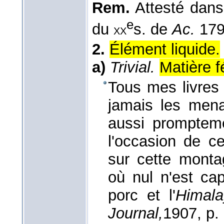
Rem.
Attesté dans 
e
du
s. de
Ac.
179
xx
2.
Élément liquide.
a)
Trivial.
Matière f
Tous mes livres
jamais les mena
aussi prompteme
l'occasion de cel
sur cette monta
où nul n'est cap
porc et l'
Himala
Journal,
1907
, p.