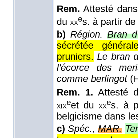
Rem.
Attesté dans 
e
du
s. à partir d
xx
b)
Région.
Bran d
sécrétée général
pruniers.
Le bran d
l'écorce des meri
comme berlingot
(
H
Rem. 1.
Attesté d
e
e
et du
s. à 
xix
xx
belgicisme dans les
c)
Spéc.,
MAR.
Te