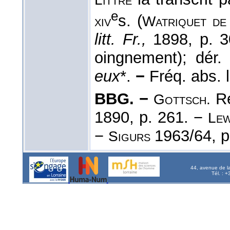
e
s. (
xiv
Watriquet de
litt. Fr.,
1898, p. 3
oingnement); dér
eux
*.
−
Fréq. abs. li
BBG. −
Re
Gottsch.
1890, p. 261. −
Lew
−
1963/64, p
Sigurs
44, avenue de l
Tél. : 