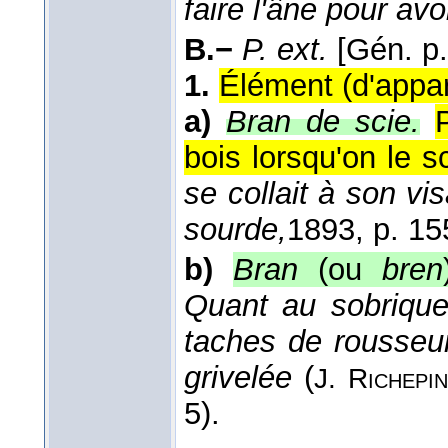
faire l'âne pour avo
B.−
P. ext.
[Gén. p.
1.
Élément (d'appar
a)
Bran de scie.
bois lorsqu'on le sc
se collait à son vi
sourde,
1893
, p. 15
b)
Bran
(ou
bren
Quant au sobrique
taches de rousseur
grivelée
(
J. Richepin
5).