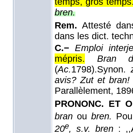
temps, gros temps
bren.
Rem.
Attesté da
dans les dict. tech
C.−
Emploi interj
mépris.
Bran d
(
Ac.
1798
).
Synon.
avis? Zut et bran
Parallèlement
, 189
PRONONC. ET O
bran
ou
bren.
Pour
e
20
, s.v. bren
: ,