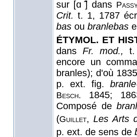
sur [ɑ ̃] dans
Pass
Crit.
t. 1, 1787 écr
bas
ou
branlebas
e
ÉTYMOL. ET HIST
dans
Fr. mod.,
t.
encore un comman
branles); d'où 183
p. ext. fig.
branle
1845; 1863
Besch.
Composé de
bran
(
,
Les Arts 
Guillet
p. ext. de sens de