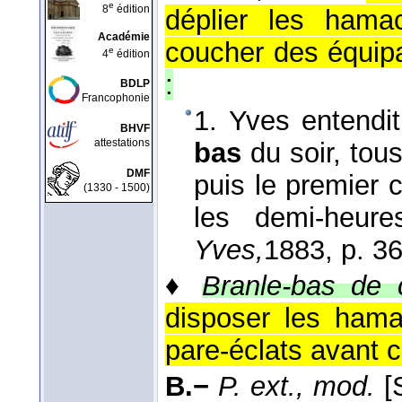
e
8
édition
déplier les ham
Académie
coucher des équip
e
4
édition
:
BDLP
Francophonie
1. Yves entendit
BHVF
attestations
bas
du soir, tou
DMF
puis le premier
(1330 - 1500)
les demi-heur
Yves,
1883
, p. 36
♦
Branle-bas de 
disposer les ham
pare-éclats avant 
B.−
P. ext., mod.
[