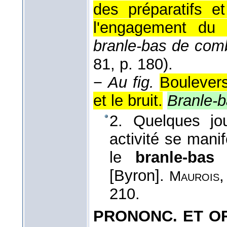
des préparatifs e
l'engagement du 
branle-bas de com
81
, p. 180).
−
Au fig.
Boulevers
et le bruit.
Branle-b
2. Quelques jou
activité se manif
le
branle-bas
p
[Byron].
Maurois
210.
PRONONC. ET OR