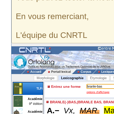
En vous remerciant,
L'équipe du CNRTL
Accueil
Portail lexical
Corpus
Lexique
Morphologie
Lexicographie
Etymologie
Entrez une forme
TLFi
options d'affichage
Académie
BRANLE(-)BAS,(BRANLE BAS, BRAN
e
9
édition
A.−
Vx,
MAR.
Ma
Académie