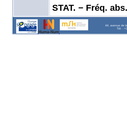
STAT. − Fréq. abs. l
44, avenue de l
Tél. : 