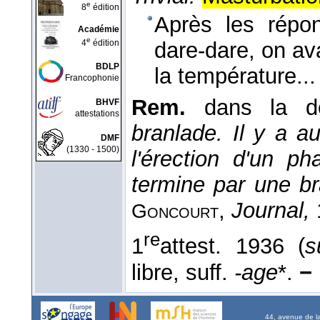
e
8
édition
Après les répon
Académie
e
4
édition
dare-dare, on av
BDLP
la température..
Francophonie
Rem.
dans la do
BHVF
attestations
branlade. Il y a 
DMF
(1330 - 1500)
l'érection d'un p
termine par une b
,
Journal,
Goncourt
re
1
attest. 1936 (
s
libre, suff.
-age
*.
−
44, avenue de l