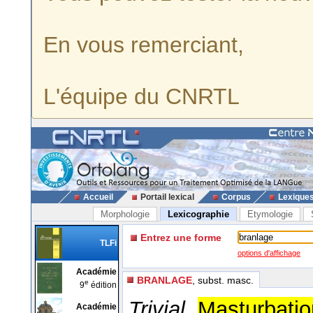
En vous remerciant,
L'équipe du CNRTL
Accueil
Portail lexical
Corpus
Lexique
Morphologie
Lexicographie
Etymologie
Entrez une forme
TLFi
options d'affichage
Académie
BRANLAGE
, subst. masc.
e
9
édition
Trivial.
Masturbati
Académie