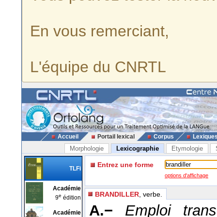
En vous remerciant,
L'équipe du CNRTL
Accueil
Portail lexical
Corpus
Lexique
Morphologie
Lexicographie
Etymologie
Entrez une forme
TLFi
options d'affichage
Académie
BRANDILLER
, verbe.
e
9
édition
A.−
Emploi trans
Académie