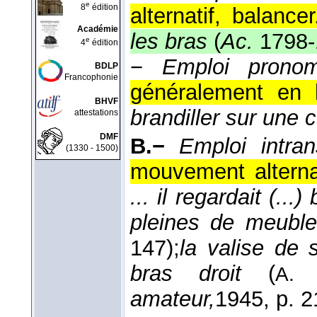
e
8
édition
alternatif, balancer
Académie
les bras
(
Ac.
1798-
e
4
édition
−
Emploi pronom.
BDLP
Francophonie
généralement en l'
BHVF
brandiller sur une 
attestations
DMF
B.−
Emploi intran
(1330 - 1500)
mouvement alternati
... il regardait (...
pleines de meubl
147);
la valise de 
bras droit
(
A. 
amateur,
1945
, p. 2