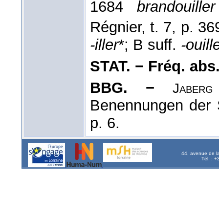
1684
brandouill
Régnier, t. 7, p. 36
-iller
*; B suff.
-ouill
STAT. − Fréq. abs. l
BBG. −
Jaberg
Benennungen der 
p. 6.
44, avenue de l
Tél. : 