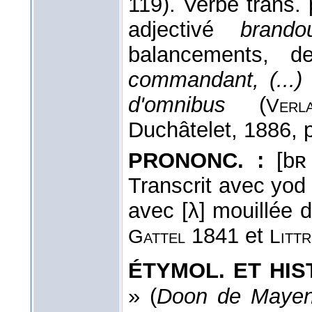
119). Verbe trans.
adjectivé
brandou
balancements, d
commandant, (...) 
d'omnibus
(
Verla
Duchâtelet, 1886, p
PRONONC. :
[bʀ 
Transcrit avec yo
avec [λ] mouillée
1841 et
Gattel
Littr
ÉTYMOL. ET HIST
» (
Doon de Mayen