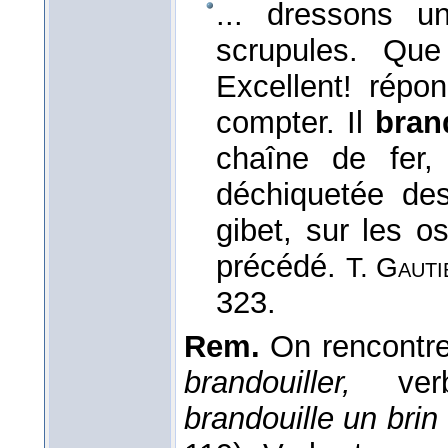
... dressons u
scrupules. Qu
Excellent! répon
compter. Il
bran
chaîne de fer,
déchiquetée de
gibet, sur les 
précédé.
T. Gauti
323.
Rem.
On rencontr
brandouiller,
ve
brandouille un brin