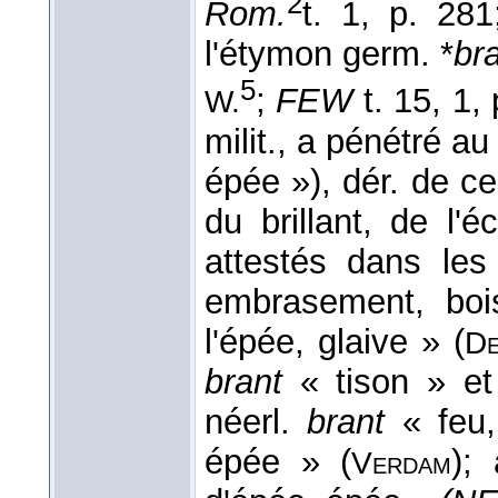
2
Rom.
t. 1, p. 28
l'étymon germ. *
br
5
;
FEW
t. 15, 1, 
W.
milit., a pénétré a
épée »), dér. de ce
du brillant, de l'
attestés dans les
embrasement, boi
l'épée, glaive » (
De
brant
« tison » et
néerl.
brant
« feu,
épée » (
);
Verdam