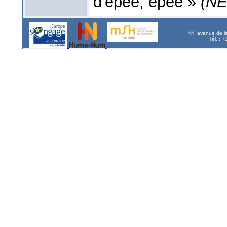
d'épée, épée »
(NE
44, avenue de l
Tél. : 