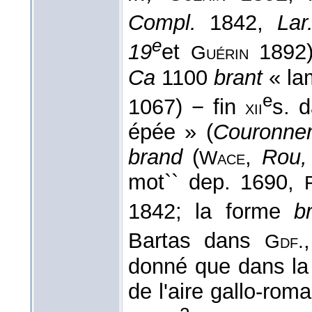
Compl.
1842,
Lar
e
19
et
1892
Guérin
Ca
1100
brant
« la
e
1067) − fin
s. 
xii
épée » (
Couronnem
brand
(
,
Rou,
Wace
mot`` dep. 1690,
1842; la forme
b
Bartas dans
Gdf.
donné que dans la
de l'aire gallo-roma