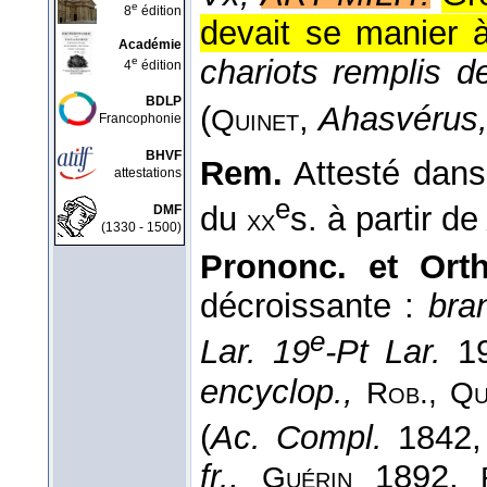
e
8
édition
devait se manier 
Académie
chariots remplis d
e
4
édition
BDLP
(
,
Ahasvérus
Quinet
Francophonie
BHVF
Rem.
Attesté dans 
attestations
e
du
s. à partir d
DMF
xx
(1330 - 1500)
Prononc. et Orth
décroissante :
bra
e
Lar. 19
-Pt Lar.
1
encyclop.,
Rob., Qu
(
Ac. Compl.
1842
fr.,
1892,
Guérin