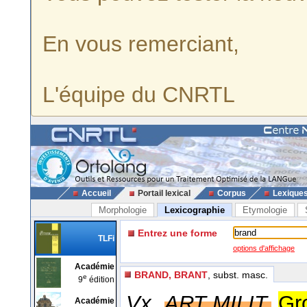
En vous remerciant,
L'équipe du CNRTL
Accueil
Portail lexical
Corpus
Lexique
Morphologie
Lexicographie
Etymologie
Entrez une forme
TLFi
options d'affichage
Académie
BRAND, BRANT
, subst. masc.
e
9
édition
Vx,
ART MILIT.
Gro
Académie