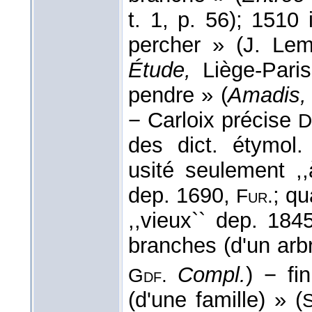
t. 1, p. 56); 1510
percher » (J. Le
Étude,
Liège-Paris
pendre » (
Amadis,
− Carloix précise
D
des dict. étymol
usité seulement ,
dep. 1690,
; qu
Fur.
,,vieux`` dep. 184
branches (d'un arbr
Compl.
) − fi
Gdf.
(d'une famille) » (