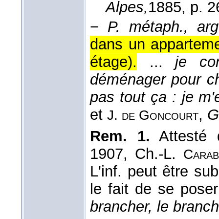
Alpes,
1885
, p. 2
−
P. métaph., arg
dans un apparteme
étage).
...
je c
déménager pour ch
pas tout ça : je m
et
,
G
J. de Goncourt
Rem. 1.
Attesté
1907, Ch.-L.
Carab
L'inf. peut être su
le fait de se pose
brancher, le branch