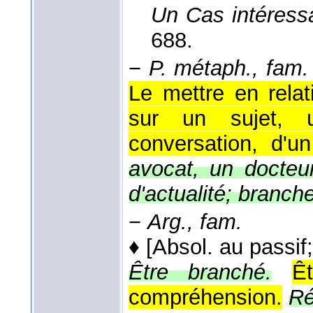
Un Cas intéress
688.
−
P. métaph., fam.
Le mettre en relat
sur un sujet, 
conversation, d'un
avocat, un docteu
d'actualité; branch
−
Arg., fam.
♦
[Absol. au passif;
Être branché.
Ê
compréhension.
Ré