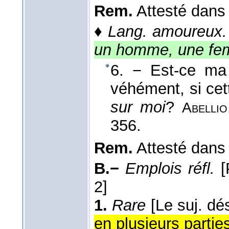
Rem.
Attesté dan
♦
Lang. amoureux.
un homme, une fe
6. − Est-ce ma 
véhément, si ce
sur moi
?
Abellio
356.
Rem.
Attesté dan
B.−
Emplois réfl.
[
2]
1.
Rare
[Le suj. dé
en plusieurs parties