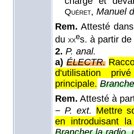
charge et deva
,
Manuel de
Quéret
Rem.
Attesté dans 
e
du
s. à partir d
xx
2.
P. anal.
a)
ÉLECTR.
Raccor
d'utilisation pri
principale.
Brancher
Rem.
Attesté à par
−
P. ext.
Mettre s
en introduisant l
Brancher la radio,