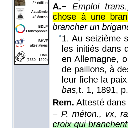
e
8
édition
A.−
Emploi trans.
Académie
chose à une branc
e
4
édition
brancher un brigan
BDLP
Francophonie
1. Au seizième s
BHVF
attestations
les initiés dans 
DMF
en Allemagne, 
(1330 - 1500)
de paillons, à d
leur fiche la pai
bas,
t. 1
, 1891
, p
Rem.
Attesté dans 
−
P. méton., vx, ra
croix qui branchent