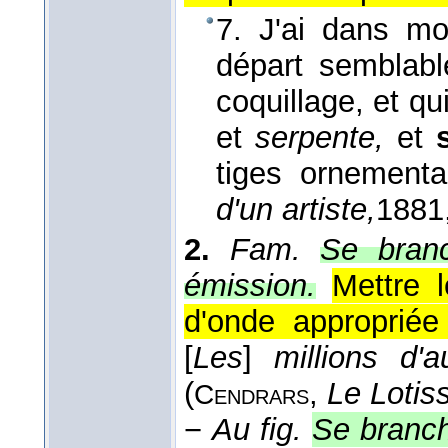
7. J'ai dans mo
départ semblab
coquillage, et qu
et
serpente,
et
tiges ornementa
d'un artiste,
1881
2.
Fam.
Se branc
émission.
Mettre 
d'onde appropriée
[
Les
]
millions d'
(
,
Le Lotis
Cendrars
−
Au fig.
Se branch