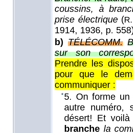
coussins, à bran
prise électrique
(
R.
1914
, 1936
, p. 558
b)
TÉLÉCOMM.
B
sur son correspo
Prendre les dispos
pour que le dem
communiquer :
5. On forme un
autre numéro, s
désert! Et voilà
branche
la com