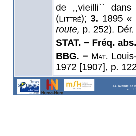
de ,,vieilli`` dan
(
);
3.
1895 « m
Littré
route,
p. 252). Dér
STAT. − Fréq. abs. l
BBG. −
Louis-
Mat.
1972 [1907], p. 122
44, avenue de l
Tél. : 