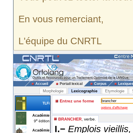
En vous remerciant,
L'équipe du CNRTL
Accueil
Portail lexical
Corpus
Lexique
Morphologie
Lexicographie
Etymologie
Entrez une forme
TLFi
options d'affichage
Académie
BRANCHER
, verbe.
e
9
édition
I.−
Emplois vieillis, 
Académie