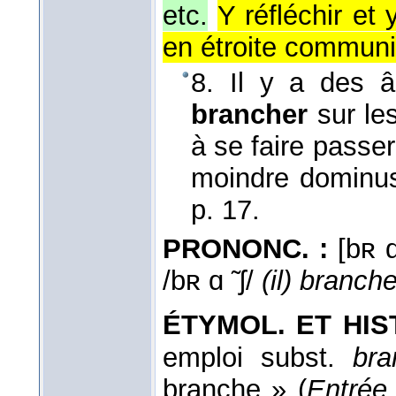
etc.
Y réfléchir et
en étroite communi
8. Il y a des 
brancher
sur le
à se faire passer
moindre dominu
p. 17.
PRONONC. :
[bʀ ɑ
/bʀ ɑ ̃ ʃ/
(il) branche
ÉTYMOL. ET HIST.
emploi subst.
bra
branche » (
Entrée