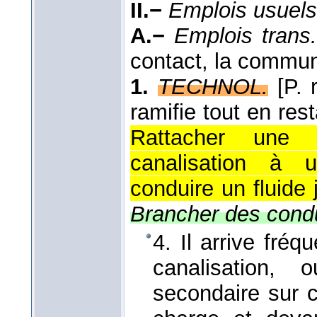
II.−
Emplois usuels
A.−
Emplois trans
contact, la commun
1.
TECHNOL.
[P. 
ramifie tout en re
Rattacher une o
canalisation à u
conduire un fluide j
Brancher des condu
4. Il arrive fré
canalisation
secondaire sur ce