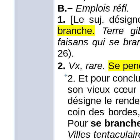
B.−
Emplois réfl.
1.
[Le suj. désign
branche.
Terre gi
faisans qui se bra
26).
2.
Vx, rare.
Se pend
2. Et pour conclu
son vieux cœur 
désigne le rende
coin des bordes, 
Pour
se branch
Villes tentaculair