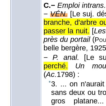
C.−
Emploi intrans.
−
VÉN.
[Le suj. d
branche, d'arbre o
passer la nuit.
[
Les
près du portail
(
Pou
belle bergère
, 192
−
P. anal.
[Le su
perché.
Un mou
(
Ac.
1798
) :
3. ... on n'aura
sans deux ou tro
gros platane.