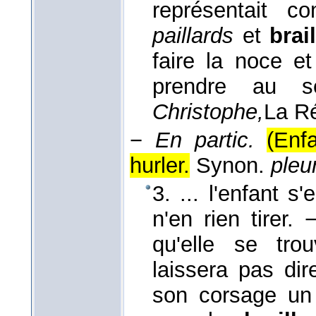
représentait
paillards
et
brai
faire la noce e
prendre au s
Christophe,
La Ré
−
En partic.
(Enf
hurler.
Synon.
pleu
3. ... l'enfant 
n'en rien tirer.
qu'elle se tro
laissera pas dir
son corsage un