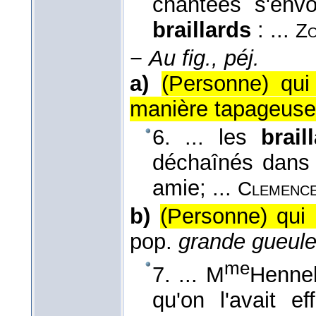
chantées s'envo
braillards
: ...
Zo
−
Au fig., péj.
a)
(Personne) qui
manière tapageuse
6. ... les
brai
déchaînés dans 
amie; ...
Clemenc
b)
(Personne) qui 
pop.
grande gueul
me
7. ... M
Henneb
qu'on l'avait e