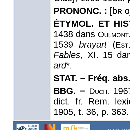
PRONONC. :
[bʀ ɑj
ÉTYMOL. ET HIS
1438 dans
Oulmont
1539
brayart
(
Est
Fables,
XI. 15 d
ard
*.
STAT. − Fréq. abs. l
BBG. −
1967
Duch.
dict. fr. Rem. lex
1905, t. 36, p. 363.
44, avenue de l