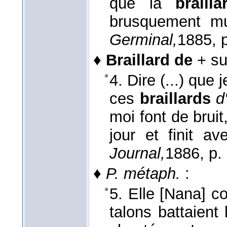
que la
brailla
brusquement mu
Germinal,
1885
, 
♦
Braillard de
+ su
4. Dire (...) que 
ces
braillards
d
moi font de brui
jour et finit a
Journal,
1886
, p.
♦
P. métaph.
:
5. Elle [Nana] c
talons battaient