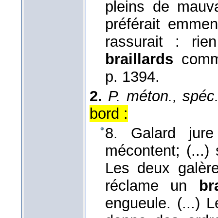
pleins de mauvai
préférait emmene
rassurait : ri
braillards
comme
p. 1394.
2.
P. méton., spéc.
bord :
8. Galard jure
mécontent; (...) 
Les deux galères
réclame un
br
engueule. (...)