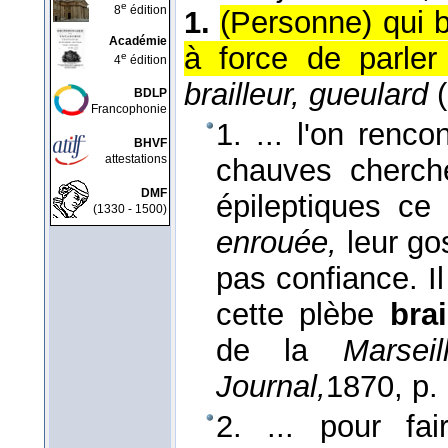
e
8
édition
1.
(Personne) qui b
Académie
à force de parler
e
4
édition
brailleur, gueulard
(
BDLP
Francophonie
1. ... l'on ren
BHVF
attestations
chauves cherch
DMF
épileptiques ce
(1330 - 1500)
enrouée,
leur go
pas confiance. I
cette plèbe
bra
de la
Marsei
Journal,
1870
, p.
2. ... pour fai