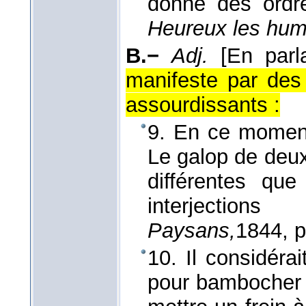
donne des ord
Heureux les hum
B.−
Adj.
[En parl
manifeste par des 
assourdissants :
9. En ce moment, 
Le galop de deux
différentes qu
interjection
Paysans,
1844
, 
10. Il considérai
pour bambocher et 