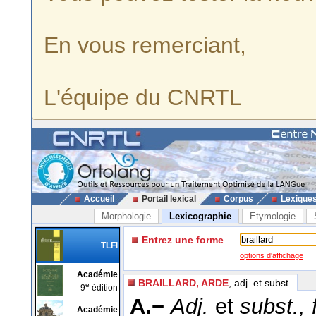
En vous remerciant,
L'équipe du CNRTL
Accueil
Portail lexical
Corpus
Lexique
Morphologie
Lexicographie
Etymologie
Entrez une forme
TLFi
options d'affichage
Académie
BRAILLARD, ARDE
, adj. et subst.
e
9
édition
A.−
Adj.
et
subst.,
Académie