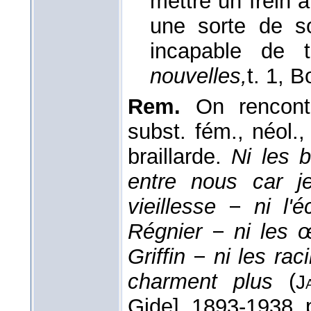
mettre un frein 
une sorte de s
incapable de t
nouvelles,
t. 1, 
Rem.
On rencont
subst. fém., néol.
braillarde.
Ni les b
entre nous car j
vieillesse − ni l'
Régnier − ni les 
Griffin − ni les r
charment plus
(
J
Gide], 1893-1938, p