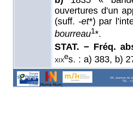
ouvertures d'un a
(suff.
-et
*) par l'in
1
bourreau
*.
STAT. − Fréq. abs.
e
s. : a) 383, b) 
xix
44, avenue de l
Tél. : 