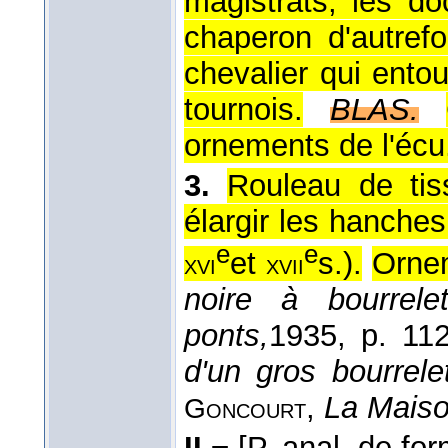
magistrats, les do
chaperon d'autrefo
chevalier qui ento
tournois.
BLAS.
ornements de l'écu
3.
Rouleau de tis
élargir les hanche
e
e
et
s.).
Ornem
xvi
xvii
noire à bourrele
ponts,
1935
, p. 112
d'un gros bourrele
,
La Maison
Goncourt
II.−
[P. anal. de fo