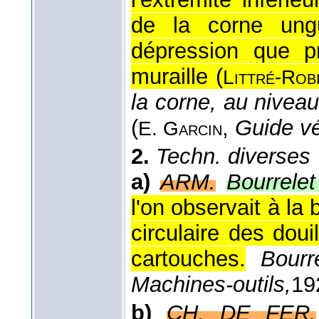
de la corne ungu
dépression que p
muraille (
Littré-Rob
la corne, au niveau
(
,
Guide vé
E. Garcin
2.
Techn. diverses
a)
ARM.
Bourrelet
l'on observait à l
circulaire des doui
cartouches.
Bourr
Machines-outils,
19
b)
CH. DE FER.