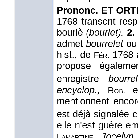
Prononc. ET ORTH
1768 transcrit res
bourlè
(bourlet).
2.
admet
bourrelet
o
hist., de
1768
Fér.
propose égaleme
enregistre
bourrel
encyclop.,
e
Rob.
mentionnent enco
est déjà signalée 
elle n'est guère em
,
Jocelyn,
Lamartine