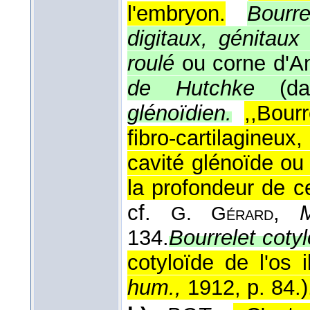
l'embryon.
Bourr
digitaux, génitaux
roulé
ou corne d'A
de Hutchke
(dans
glénoïdien.
,,Bour
fibro-cartilagineu
cavité glénoïde ou
la profondeur de ce
cf.
,
G. Gérard
134.
Bourrelet cotyl
cotyloïde de l'os i
hum.,
1912, p. 84.
)