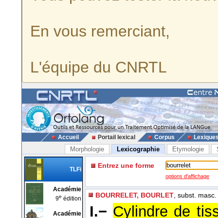
En vous remerciant,
L'équipe du CNRTL
Accueil
Portail lexical
Corpus
Lexique
Morphologie
Lexicographie
Etymologie
Entrez une forme
TLFi
options d'affichage
Académie
BOURRELET, BOURLET
, subst. masc.
e
9
édition
I.−
Cylindre de tis
Académie