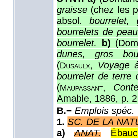
graisse
(chez les p
absol.
bourrelet,
bourrelets de peau,
bourrelet.
b)
(Doma
dunes, gros bou
(
,
Voyage 
Dusaulx
bourrelet de terre
(
,
Conte
Maupassant
Amable, 1886, p. 2
B.−
Emplois spéc.
1.
SC. DE LA NAT
a)
ANAT.
Ébauc