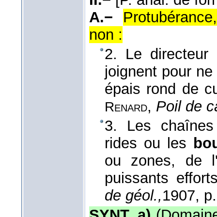
A.−
Protubérance,
non :
2. Le directeur
joignent pour ne
épais rond de cu
,
Poil de c
Renard
3. Les chaînes
rides ou les
bou
ou zones, de l
puissants effor
de géol.,
1907
, p
SYNT. a)
(Domaine 