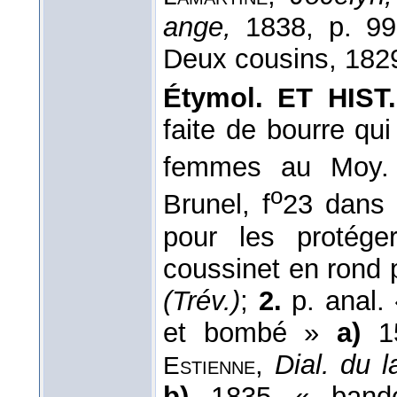
ange,
1838, p. 9
Deux cousins, 1829
Étymol. ET HIST.
faite de bourre qu
femmes au Moy.
o
Brunel, f
23 dans
pour les protég
coussinet en rond p
(Trév.)
;
2.
p. anal. 
et bombé »
a)
1
,
Dial. du la
Estienne
b)
1835 « bande 