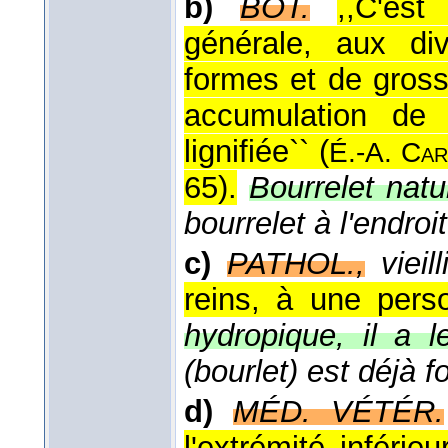
b)
BOT.
,,C'es
générale, aux div
formes et de gross
accumulation de
lignifiée`` (
É.-A. Car
65
).
Bourrelet natu
bourrelet à l'endroi
c)
PATHOL.,
vieill
reins, à une pers
hydropique, il a le
(bourlet) est déjà 
d)
MÉD. VÉTÉR.
l'extrémité inféri