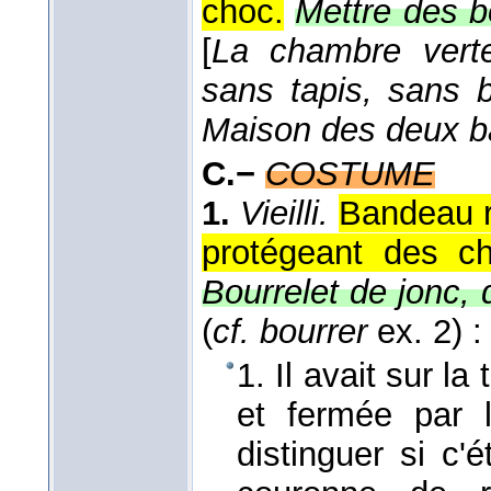
choc.
Mettre des b
[
La chambre vert
sans tapis, sans b
Maison des deux b
C.−
COSTUME
1.
Vieilli.
Bandeau r
protégeant des ch
Bourrelet de jonc, d
(
cf. bourrer
ex. 2) :
1. Il avait sur l
et fermée par le
distinguer si c'