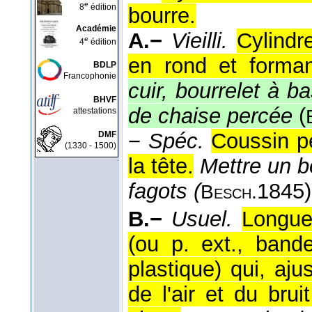
e
8
édition
bourre.
Académie
A.−
Vieilli.
Cylindr
e
4
édition
en rond et forman
BDLP
Francophonie
cuir, bourrelet à b
BHVF
de chaise percée
(
attestations
−
Spéc.
Coussin pe
DMF
(1330 - 1500)
la tête.
Mettre un b
fagots (
1845
)
Besch.
B.−
Usuel.
Longue
(ou p. ext., band
plastique) qui, aju
de l'air et du bru