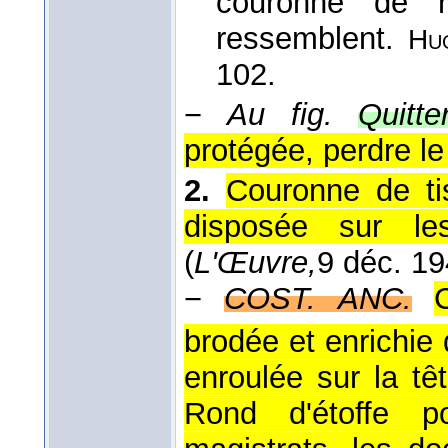
couronne de r
ressemblent.
Hu
102.
−
Au fig.
Quitte
protégée, perdre le
2.
Couronne de ti
disposée sur les
(
L'Œuvre,
9 déc. 1
−
COST. ANC.
brodée et enrichie
enroulée sur la tê
Rond d'étoffe po