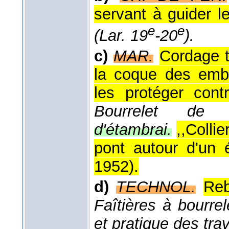
servant à guider le
e
e
(Lar. 19
-20
).
c)
MAR.
Cordage t
la coque des emba
les protéger cont
Bourrelet de 
d'étambrai.
,,Colli
pont autour d'un 
1952
).
d)
TECHNOL.
Reb
Faîtières à bourrel
et pratique des tra