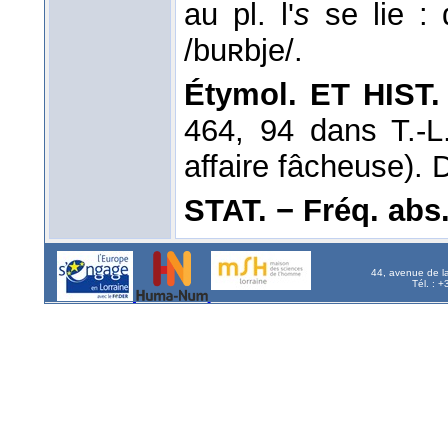
au pl. l'
s
se lie : 
/buʀbje/.
Étymol. ET HIST.
464, 94 dans T.-L.
affaire fâcheuse). 
STAT. − Fréq. abs. l
44, avenue de l
Tél. : 