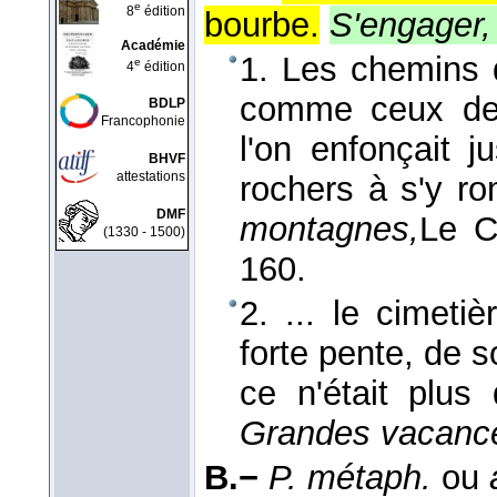
e
8
édition
bourbe.
S'engager,
Académie
1. Les chemins d
e
4
édition
comme ceux de
BDLP
Francophonie
l'on enfonçait 
BHVF
attestations
rochers à s'y ro
DMF
montagnes,
Le C
(1330 - 1500)
160.
2. ... le cimeti
forte pente, de 
ce n'était plus
Grandes vacanc
B.−
P. métaph.
ou