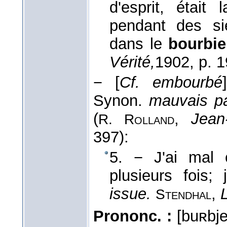
d'esprit, était 
pendant des siè
dans le
bourbi
Vérité,
1902
, p. 
−
[
Cf. embourbé
Synon.
mauvais pa
(
,
Jean
R. Rolland
397):
5. − J'ai mal c
plusieurs fois
issue.
,
Stendhal
Prononc. :
[buʀbje