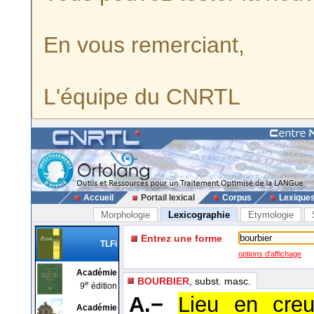
En vous remerciant,
L'équipe du CNRTL
Accueil
Portail lexical
Corpus
Lexique
Morphologie
Lexicographie
Etymologie
Entrez une forme
TLFi
options d'affichage
Académie
BOURBIER
, subst. masc.
e
9
édition
A.−
Lieu en creu
Académie