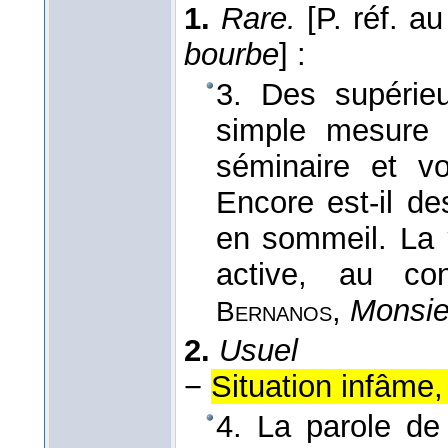
1.
Rare.
[P. réf. 
bourbe
]
:
3. Des supérieu
simple mesure a
séminaire et v
Encore est-il d
en sommeil. La
active, au con
,
Monsie
Bernanos
2.
Usuel
−
Situation infâme,
4. La parole de