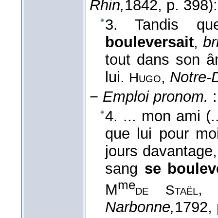
Rhin,
1842
, p. 398):
3. Tandis qu
bouleversait
,
br
tout dans son âm
lui.
,
Notre-
Hugo
−
Emploi pronom.
:
4. ... mon ami (.
que lui pour moi
jours davantage,
sang
se boule
me
M
de Staël
Narbonne,
1792
,