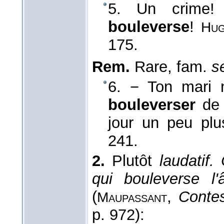
5. Un crime
bouleverse
!
Hu
175.
Rem.
Rare, fam.
s
6. − Ton mari n
bouleverser
de c
jour un peu plu
241.
2.
Plutôt
laudatif.
qui bouleverse l'â
(
,
Contes
Maupassant
p. 972):