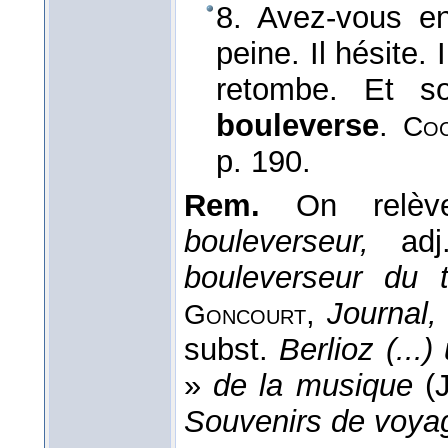
8. Avez-vous en
peine. Il hésite. I
retombe. Et sou
bouleverse
.
Coc
p. 190.
Rem.
On relève
bouleverseur,
ad
bouleverseur du t
,
Journal,
Goncourt
subst.
Berlioz (...
»
de la musique
(
Souvenirs de voya