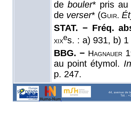
de
bouler
* pris au
de
verser
* (
Ét
Guir.
STAT. − Fréq. abs.
e
s. : a) 931, b) 
xix
BBG. −
1
Hagnauer
au point étymol.
I
p. 247.
44, avenue de l
Tél. : 