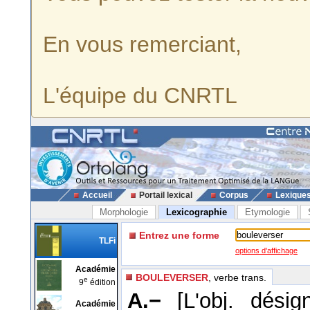
En vous remerciant,
L'équipe du CNRTL
Accueil
Portail lexical
Corpus
Lexique
Morphologie
Lexicographie
Etymologie
Entrez une forme
TLFi
options d'affichage
Académie
BOULEVERSER
, verbe trans.
e
9
édition
A.−
[L'obj. dési
Académie