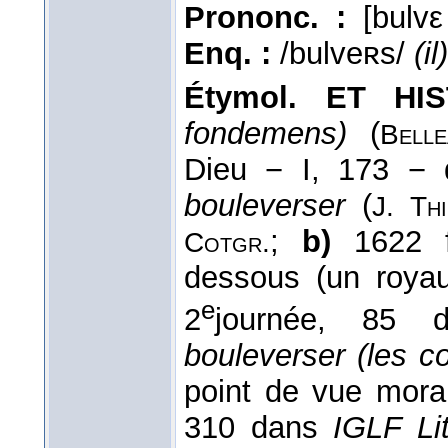
Prononc. :
[bulvε
Enq. :
/bulveʀs/
(i
Étymol. ET HIS
fondemens)
(
Belle
Dieu − I, 173 −
bouleverser
(
J. Th
;
b)
1622 f
Cotgr.
dessous (un roya
e
2
journée, 85
bouleverser (les c
point de vue moral
310 dans
IGLF Lit