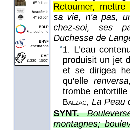
e
8
édition
Retourner, mettre
Académie
sa vie, n'a pas, 
e
4
édition
chez-soi, ses p
BDLP
Francophonie
Duchesse de Lange
BHVF
attestations
1. L'eau contenu
DMF
produisit un jet
(1330 - 1500)
et se dirigea h
qu'elle
renvers
trombe entortille
,
La Peau d
Balzac
SYNT.
Boulevers
montagnes; boulev