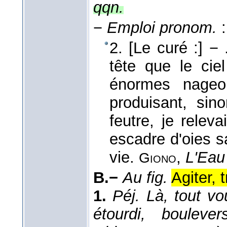
qqn.
−
Emploi pronom.
:
2. [Le curé :] − 
tête que le cie
énormes nageoi
produisant, si
feutre, je releva
escadre d'oies s
vie.
,
L'Eau
Giono
B.−
Au fig.
Agiter,
1.
Péj.
Là, tout vo
étourdi, boulever