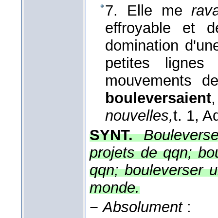
7. Elle me
rav
effroyable et d
domination d'une 
petites ligne
mouvements de
bouleversaient
,
nouvelles,
t. 1, A
SYNT.
Bouleverse
projets de qqn; bo
qqn; bouleverser un
monde.
−
Absolument
: