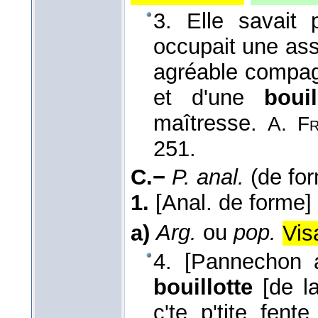
3. Elle savait
occupait une ass
agréable compagn
et d'une
bouil
maîtresse.
A. Fr
251.
C.−
P. anal.
(de for
1.
[Anal. de forme]
a)
Arg.
ou
pop.
Vis
4. [Pannechon a
bouillotte
[de la
c'te p'tite fent