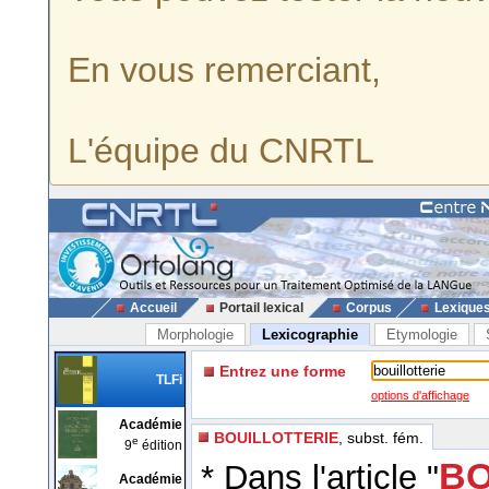
En vous remerciant,
L'équipe du CNRTL
Accueil
Portail lexical
Corpus
Lexique
Morphologie
Lexicographie
Etymologie
Entrez une forme
TLFi
options d'affichage
Académie
BOUILLOTTERIE
, subst. fém.
e
9
édition
BO
* Dans l'article "
Académie