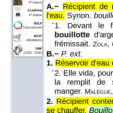
e
8
édition
A.−
Récipient de m
Académie
l'eau.
Synon.
bouill
e
4
édition
1. Devant le f
BDLP
Francophonie
bouillotte
d'ar
BHVF
attestations
frémissait.
,
Zola
DMF
B.−
P. ext.
(1330 - 1500)
1.
Réservoir d'eau 
2. Elle vida, pour
la remplit de 
manger.
Malègue
2.
Récipient conte
se chauffer.
Bouill