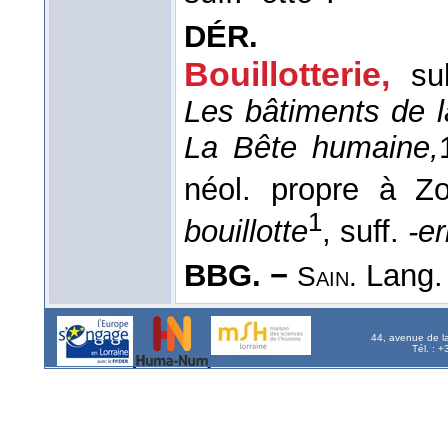
DÉR.
Bouillotterie
,
su
Les bâtiments de la
La Bête humaine,
néol. propre à Zo
1
bouillotte
, suff.
-er
BBG. −
Lang. 
Sain.
44, avenue de l
Tél. : 