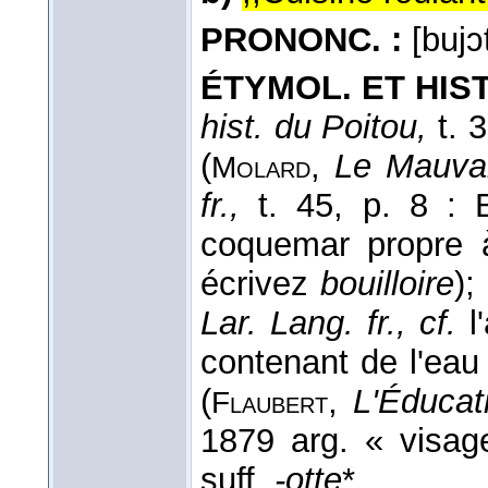
PRONONC. :
[bujɔt
ÉTYMOL. ET HIST.
hist. du Poitou,
t. 
(
,
Le Mauvai
Molard
fr.,
t. 45, p. 8 : 
coquemar propre à 
écrivez
bouilloire
);
Lar. Lang. fr., cf.
l
contenant de l'eau
(
,
L'Éducat
Flaubert
1879 arg. « visag
suff.
-otte
*.