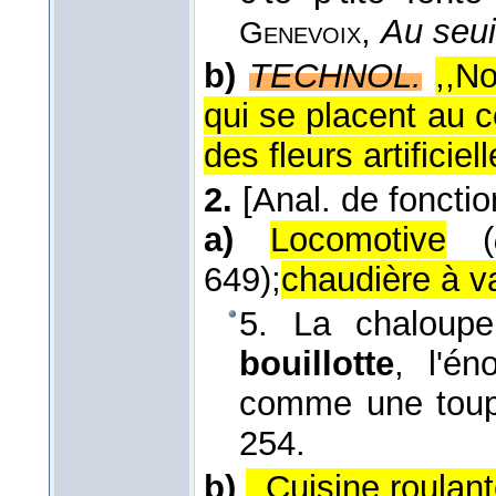
,
Au seui
Genevoix
b)
TECHNOL.
,,N
qui se placent au c
des fleurs artificiell
2.
[Anal. de fonctio
a)
Locomotive
(
649);
chaudière à v
5. La chaloupe
bouillotte
, l'én
comme une toup
254.
b)
,,Cuisine roulant