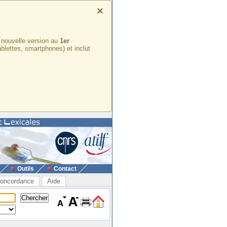
×
e nouvelle version au
1er
ablettes, smartphones) et inclut
Outils
Contact
oncordance
Aide