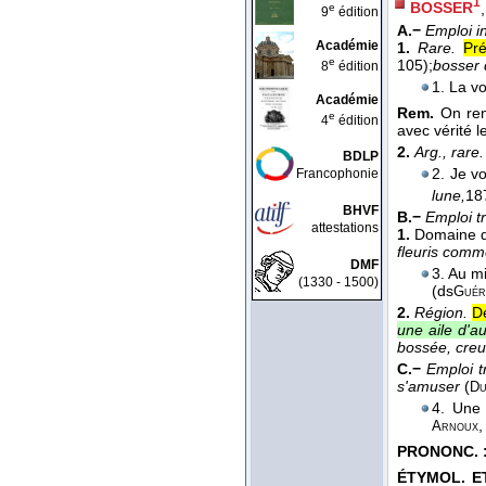
1
BOSSER
e
9
édition
A.−
Emploi i
Académie
1.
Rare.
Pré
e
105);
bosser 
8
édition
1. La v
Académie
Rem.
On ren
e
4
édition
avec vérité l
2.
Arg., rare.
BDLP
2. Je v
Francophonie
lune,
18
BHVF
B.−
Emploi t
attestations
1.
Domaine 
fleuris comm
DMF
3. Au mi
(1330 - 1500)
(ds
Guér
2.
Région.
D
une aile d'a
bossée, creu
C.−
Emploi t
s'amuser
(
Du
4. Une 
Arnoux
PRONONC. 
ÉTYMOL. ET