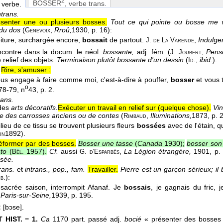
2
BOSSER
, verbe trans.
, verbe.
ntrans.
senter une ou plusieurs bosses.
Tout ce qui pointe ou bosse me 
du dos
(
,
Rroû,
1930
, p. 16):
Genevoix
oiture, surchargée encore,
bossait
de partout.
,
Indulge
J. de La Varende
contre dans la docum. le néol.
bossante,
adj. fém. (
,
Pens
J. Joubert
e relief des objets.
Terminaison plutôt bossante d'un dessin
(
,
ibid.
).
Id.
Rire, s'amuser :
ous engage à faire comme moi, c'est-à-dire à pouffer,
bosser
et vous t
o
78-79
, n
43, p. 2.
rans.
des
arts décoratifs.
Exécuter un travail en relief sur (quelque chose).
Vin
e des carrosses anciens ou de contes
(
,
Illuminations,
1873
, p. 
Rimbaud
lieu de ce tissu se trouvent plusieurs fleurs
bossées
avec de l'étain, qu
1892
).
in
éformer par des bosses.
Bosser une tasse
(
Canada
1930
);
bosser son
uto
(
1957
).
Cf.
aussi
,
La Légion étrangère,
1901, p.
Bél.
G. d'Esparbès
sée.
rans.
et
intrans., pop., fam.
Travailler.
Pierre est un garçon sérieux; il
)
:
b.
sacrée saison, interrompit Afanaf. Je
bossais
, je gagnais du fric,
,
Paris-sur-Seine,
1939
, p. 195.
:
[bɔse].
 HIST. − 1.
Ca
1170 part. passé adj.
bocié
« présenter des bosses 