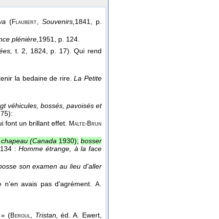
va
(
,
Souvenirs,
1841
, p.
Flaubert
nce plénière,
1951
, p. 124.
ées,
t. 2, 1824, p. 17). Qui rend
enir la bedaine de rire.
La Petite
gt véhicules, bossés, pavoisés et
275):
i font un brillant effet.
Malte-Brun
 chapeau (
Canada
1930
);
bosser
 134 :
Homme étrange, à la face
 bosse son examen au lieu d'aller
 je n'en avais pas d'agrément.
A.
» (
,
Tristan,
éd. A. Ewert,
Beroul