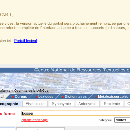
u CNRTL,
services, la version actuelle du portail sera prochainement remplacée par un
 une refonte complète de l'interface adaptée à tous les supports (ordinateurs, t
.
ion ici :
Portail lexical
cal
Corpus
Lexiques
Dictionnaires
Métalexicographie
icographie
Etymologie
Synonymie
Antonymie
Proxémie
C
ne forme
options d'affichage
catégorie :