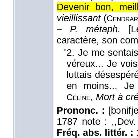
Devenir bon, meill
vieillissant
(
Cendrar
−
P. métaph.
[
caractère, son co
2. Je me sentais 
véreux... Je vois 
luttais désespér
en moins... J
,
Mort à cré
Céline
Prononc. :
[bɔnifj
1787 note : ,,Dev. 
Fréq. abs. littér. :