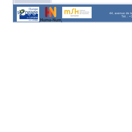
44, avenue de l
Tél. : 