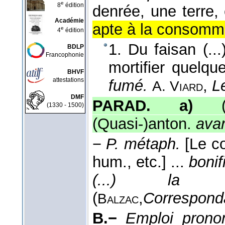
e
8
édition
denrée, une terre, 
Académie
apte à la consomma
e
4
édition
1. Du faisan (..
BDLP
Francophonie
mortifier quelqu
BHVF
attestations
fumé.
,
L
A. Viard
DMF
PARAD. a)
(Q
(1330 - 1500)
(Quasi-)anton.
avar
−
P. métaph.
[Le c
hum., etc.]
...
bonif
(...) la r
(
,
Correspond
Balzac
B.−
Emploi prono