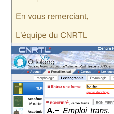
En vous remerciant,
L'équipe du CNRTL
Accueil
Portail lexical
Corpus
Lexique
Morphologie
Lexicographie
Etymologie
Entrez une forme
TLFi
options d'affichage
Académie
1
BONIFIER
BONIFIER
, verbe trans.
e
9
édition
A.−
Emploi trans.
Académie