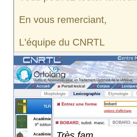
En vous remerciant,
L'équipe du CNRTL
Accueil
Portail lexical
Corpus
Lexique
Morphologie
Lexicographie
Etymologie
Entrez une forme
TLFi
options d'affichage
Académie
BOBARD
, s
BOBARD
, subst. masc.
e
9
édition
Très fam.
Académie