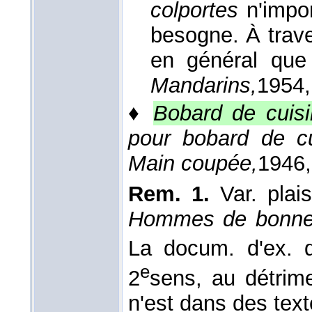
colportes
n'impo
besogne. À traver
en général que
Mandarins,
1954
♦
Bobard de cuis
pour bobard de cu
Main coupée,
1946
Rem. 1.
Var. plai
Hommes de bonne 
La docum. d'ex.
e
2
sens, au détrim
n'est dans des text