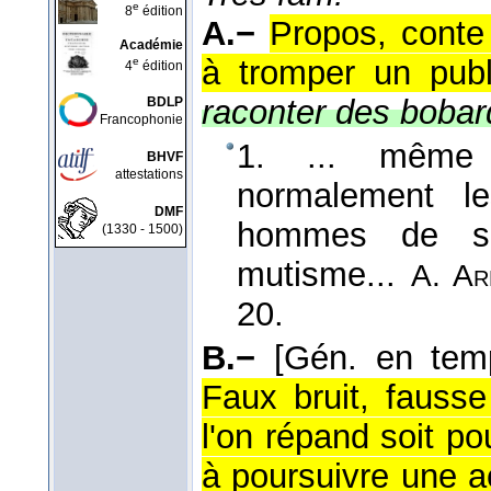
e
8
édition
A.−
Propos, conte
Académie
à tromper un publ
e
4
édition
raconter des bobar
BDLP
Francophonie
1. ... même 
BHVF
attestations
normalement 
DMF
hommes de so
(1330 - 1500)
mutisme...
A. Ar
20.
B.−
[Gén. en tem
Faux bruit, fauss
l'on répand soit p
à poursuivre une ac