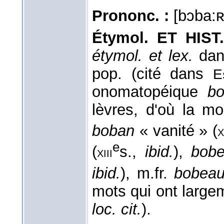
Prononc. :
[bɔba:ʀ
Étymol. ET HIST
étymol. et lex.
da
pop. (cité dans
E
onomatopéique
bo
lèvres, d'où la mou
boban
« vanité » (
x
e
(
s.,
ibid.
),
bobe
xiii
ibid.
), m.fr.
bobea
mots qui ont largem
loc. cit.
).