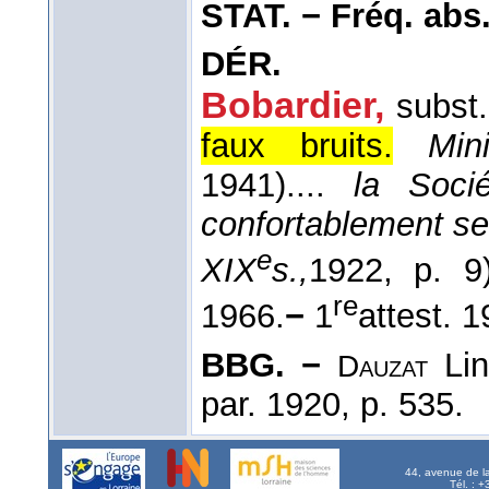
STAT. − Fréq. abs. l
DÉR.
Bobardier
,
subst
faux bruits.
Min
1941
).
...
la Soci
confortablement s
e
XIX
s.,
1922
, p. 9)
re
1966.
−
1
attest. 
BBG. −
Lin
Dauzat
par. 1920, p. 535.
44, avenue de l
Tél. : 