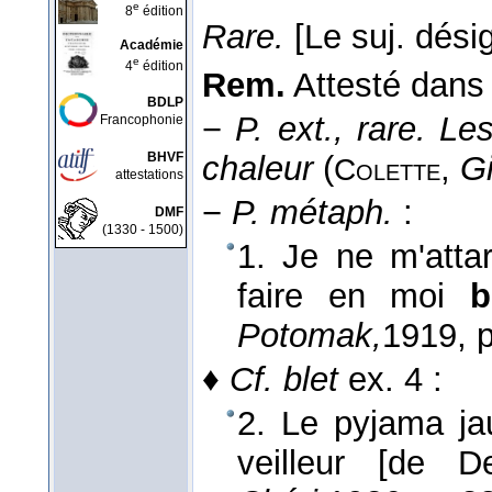
e
8
édition
Rare.
[Le suj. désig
Académie
e
4
édition
Rem.
Attesté dans 
BDLP
−
P. ext., rare.
Les
Francophonie
BHVF
chaleur
(
,
Gi
Colette
attestations
−
P. métaph.
:
DMF
(1330 - 1500)
1. Je ne m'atta
faire en moi
b
Potomak,
1919
, 
♦
Cf. blet
ex. 4 :
2. Le pyjama ja
veilleur [de 