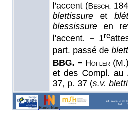
l'accent (
1845
Besch.
blettissure
et
blé
blessissure
en rev
re
l'accent.
−
1
atte
part. passé de
blett
BBG. −
(M.)
Höfler
et des Compl. au
37, p. 37 (
s.v. blet
44, avenue de l
Tél. : 