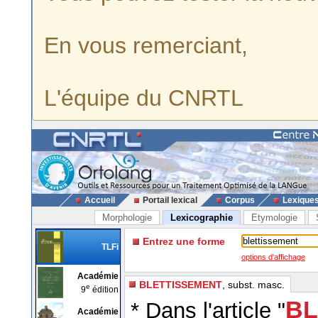
En vous remerciant,
L'équipe du CNRTL
Accueil
Portail lexical
Corpus
Lexique
Morphologie
Lexicographie
Etymologie
Entrez une forme
TLFi
options d'affichage
Académie
BLETTISSEMENT
, subst. masc.
e
9
édition
BL
* Dans l'article "
Académie