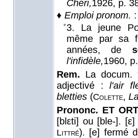
Chéri,
1926
, p. 3
♦
Emploi pronom.
:
3. La jeune Pol
même par sa fa
années, de
s
l'infidèle,
1960
, p
Rem.
La docum. f
adjectivé :
l'air 
bletties
(
,
La
Colette
Prononc. ET ORT
[blεti] ou [ble-]. [
). [e] fermé
Littré