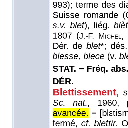
993); terme des di
Suisse romande 
s.v. blet
), liég.
blèt
1807 (
J.-F. Michel
Dér. de
blet
*; dés
blesse, blece
(v.
bl
STAT. − Fréq. abs. l
DÉR.
Blettissement
,
s
Sc. nat.,
1960, p
avancée.
−
[blεtism
fermé,
cf. blettir.
O