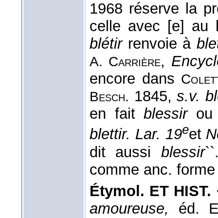
1968 réserve la pr
celle avec [e] au 
blétir
renvoie à
blet
,
Encycl
A. Carrière
encore dans
Colet
1845,
s.v. bl
Besch.
en fait
blessir
o
e
blettir. Lar. 19
et
No
dit aussi
blessir
`
comme anc. forme
Étymol. ET HIST. 
amoureuse,
éd. E.