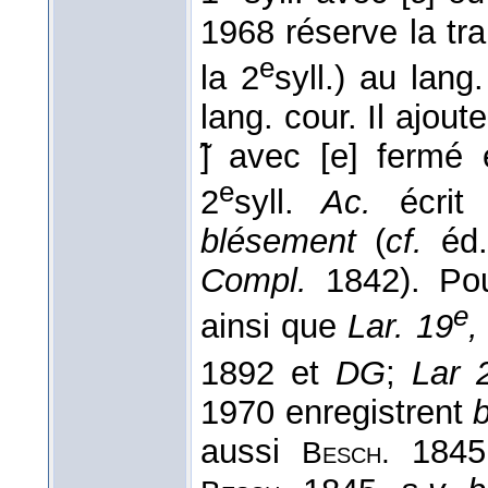
1968 réserve la tra
e
la 2
syll.) au lang
lang. cour. Il ajou
̃] avec [e] fermé
e
2
syll.
Ac.
écrit
blésement
(
cf.
éd.
Compl.
1842). Po
e
ainsi que
Lar. 19
,
1892 et
DG
;
Lar 
1970 enregistrent
aussi
1845
Besch.