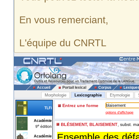
En vous remerciant,
L'équipe du CNRTL
Accueil
Portail lexical
Corpus
Lexique
Morphologie
Lexicographie
Etymologie
Entrez une forme
TLFi
options d'affichage
Académie
BLÉSEMENT, BLAISEMENT
, subst. m
e
9
édition
Ensemble des défau
Académie