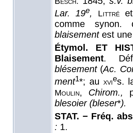
1845,
s.v. 
Besch.
e
Lar. 19
,
e
Littré
comme synon.
blaisement
est une
Étymol. ET HIS
Blaisement
. Déf
blésement
(
Ac. Co
1
e
ment
*; au
s. 
xvi
,
Chirom.,
p
Moulin
blesoier (bleser
*
).
STAT. − Fréq. abs.
:
1.