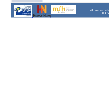
44, avenue de l
Tél. : 