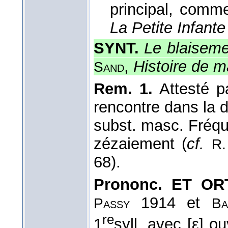
principal, comm
La Petite Infante
SYNT.
Le blaisemen
,
Histoire de m
Sand
Rem. 1.
Attesté pa
rencontre dans la d
subst. masc. Fréqu
zézaiement (
cf.
R.
68).
Prononc. ET OR
1914 et
Passy
Ba
re
1
syll. avec [ε] ou