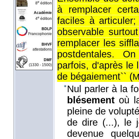
e
8
édition
à remplacer cert
Académie
faciles à articuler
e
4
édition
observable surtout
BDLP
Francophonie
remplacer les siffl
BHVF
attestations
postdentales. O
DMF
parfois, d'après le
(1330 - 1500)
de bégaiement`` (
M
Nul parler à la foi
blésement
où la
pleine de volupté
de dire (...), le
devenue quelqu