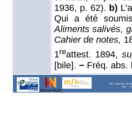
1936, p. 62).
b)
L'a
Qui a été soumis 
Aliments salivés, g
Cahier de notes,
18
re
1
attest. 1894,
su
[bile].
−
Fréq. abs. li
44, avenue de l
Tél. : 