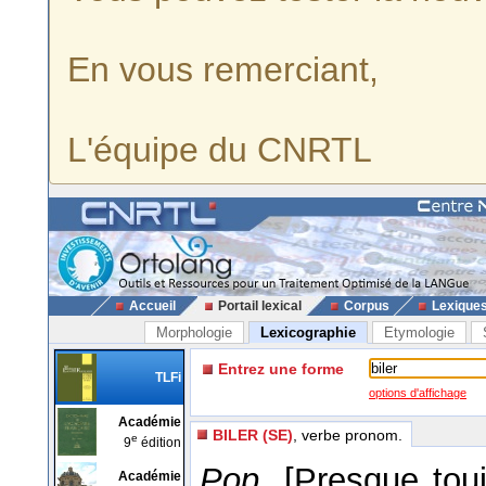
En vous remerciant,
L'équipe du CNRTL
Accueil
Portail lexical
Corpus
Lexique
Morphologie
Lexicographie
Etymologie
Entrez une forme
TLFi
options d'affichage
Académie
BILER (SE)
, verbe pronom.
e
9
édition
Pop.
[Presque tou
Académie