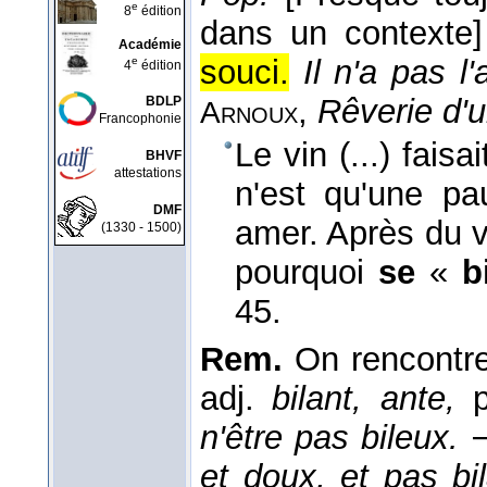
e
8
édition
dans un contexte]
Académie
souci.
Il n'a pas l
e
4
édition
,
Rêverie d'u
BDLP
Arnoux
Francophonie
Le vin (...) fais
BHVF
attestations
n'est qu'une pa
DMF
amer. Après du vin
(1330 - 1500)
pourquoi
se
«
b
45.
Rem.
On rencontr
adj.
bilant, ante,
p
n'être pas bileux. − 
et doux, et pas bi