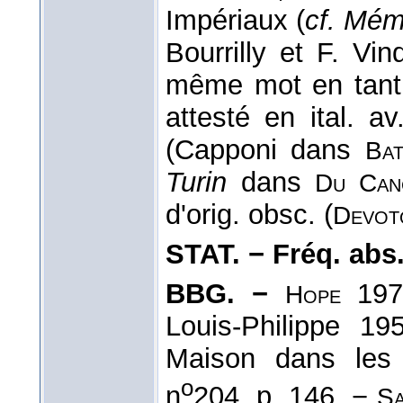
Impériaux (
cf. Mém
Bourrilly et F. Vin
même mot en tan
attesté en ital. a
(Capponi dans
Bat
Turin
dans
Du Can
d'orig. obsc. (
Devoto
STAT. − Fréq. abs. l
BBG. −
1971
Hope
Louis-Philippe 1
Maison dans les
o
n
204, p. 146. −
Sa