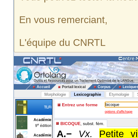
En vous remerciant,
L'équipe du CNRTL
Accueil
Portail lexical
Corpus
Lexique
Morphologie
Lexicographie
Etymologie
Entrez une forme
TLFi
options d'affichage
Académie
BICOQUE
, subst. fém.
e
9
édition
A.−
Vx.
Petite v
Académie