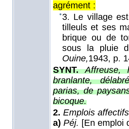
agrément :
3. Le village es
tilleuls et ses 
brique ou de tor
sous la pluie
Ouine,
1943
, p. 
SYNT.
Affreuse, 
branlante, délab
parias, de paysans
bicoque.
2.
Emplois affectifs
a)
Péj.
[En emploi qu