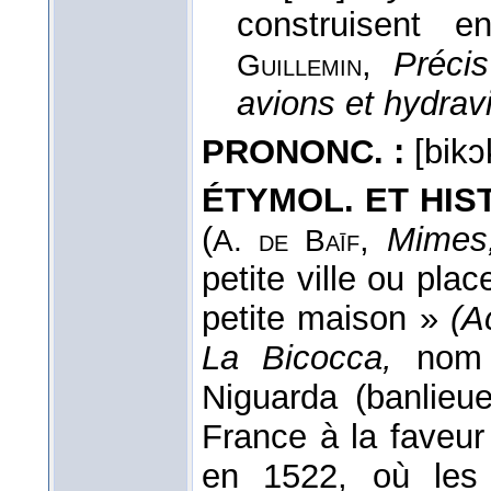
construisent 
,
Préci
Guillemin
avions et hydrav
PRONONC. :
[bikɔ
ÉTYMOL. ET HIST.
(
,
Mimes
A. de Baīf
petite ville ou plac
petite maison »
(A
La Bicocca,
nom 
Niguarda (banlieu
France à la faveur 
en 1522, où les 