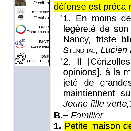
e
8
édition
défense est précair
Académie
1. En moins de 
e
4
édition
légèreté de son 
BDLP
Francophonie
Nancy, triste
b
BHVF
attestations
,
Lucien
Stendhal
DMF
2. Il [Cérizolle
(1330 - 1500)
opinions], à la 
jeté de grand
maintiennent su
Jeune fille verte,
B.−
Familier
1.
Petite maison de