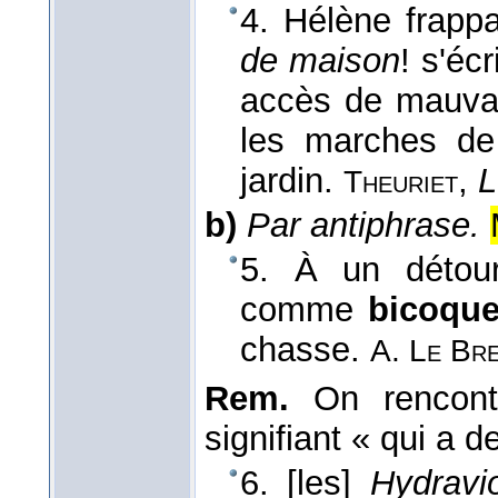
4. Hélène frapp
de maison
! s'écr
accès de mauvais
les marches de 
jardin.
,
L
Theuriet
b)
Par antiphrase.
5. À un détour
comme
bicoqu
chasse.
A. Le Br
Rem.
On rencont
signifiant « qui a 
6. [les]
Hydravi