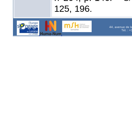
125, 196.
44, avenue de l
Tél. : 