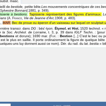
 subst. masc.
eilli de
bestiole,
petite bête.
Les mouvements concentriques de ces bes
Sylvestre Bonnard,
1881
, p. 349).
isserie à bestions.
Tapisserie représentant des figures d'animaux.
L
léans
(
,
Vie de Jeanne d'Arc.
1908
, p. 483).
A. France
.,
MAR.
Bec de proue ou éperon d'un vaisseau sur lequel on sculptait u
rnière transcr. dans
DG
: bès'-tyon.
Étymol. et Hist.
1520 technol. « r
e la Soc. Archéol. de Lorraine,
t. 3, p. 39 dans
IGLF Techn.
: [pour 
bestions
et dorure); 1690 mar. (
:
Bestion
[...] C'est le bec ou p
Fur.
est le plus en saillie. Il porte ordinairement la figure de quelque bête [.
 quelques-uns luy donnent aussi ce nom). Dér. du rad. du lat.
bestia
« bê