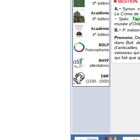
BESTION
,
e
9
édition
A.−
Synon. vi
Académie
Le Crime de 
e
−
Spéc.
Tap
8
édition
musée d'Or
Académie
B.−
P. méton
e
4
édition
Prononc.
De
dans
Bull. d
BDLP
d'anticailles,
Francophonie
vaisseau qui 
qui fait que
BHVF
attestations
DMF
(1330 - 1500)