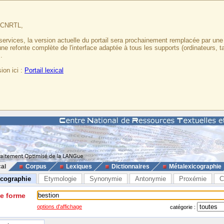
u CNRTL,
services, la version actuelle du portail sera prochainement remplacée par un
 une refonte complète de l'interface adaptée à tous les supports (ordinateurs, t
.
ion ici :
Portail lexical
cal
Corpus
Lexiques
Dictionnaires
Métalexicographie
icographie
Etymologie
Synonymie
Antonymie
Proxémie
C
ne forme
options d'affichage
catégorie :