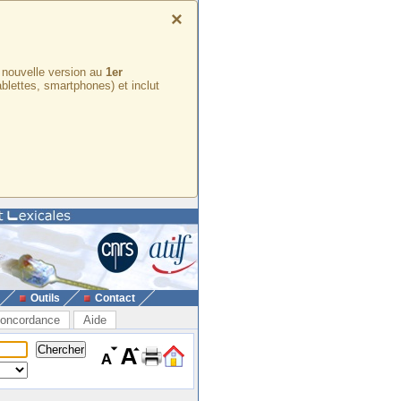
×
e nouvelle version au
1er
ablettes, smartphones) et inclut
Outils
Contact
oncordance
Aide