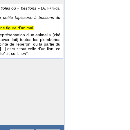
tioles ou
«
bestions
» (
,
A. France
a petite tapisserie à bestions du
ne figure d'animal.
eprésentation d'un animal » (cité
avoir fait] toutes les plomberies
ointe de l'éperon, ou la partie du
..] et sur tout celle d'un lion, ce
te* »; suff.
-on
*.