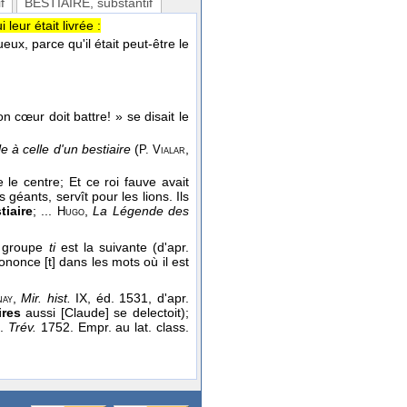
f
BESTIAIRE
, substantif
eur était livrée :
x, parce qu'il était peut-être le
 cœur doit battre! » se disait le
lle à celle d'un bestiaire
(
,
P. Vialar
 le centre; Et ce roi fauve avait
 géants, servît pour les lions. Ils
tiaire
; ...
,
La Légende des
Hugo
du groupe
ti
est la suivante (d'apr.
nonce [t] dans les mots où il est
,
Mir. hist.
IX, éd. 1531, d'apr.
nay
ires
aussi [Claude] se delectoit);
p.
Trév.
1752. Empr. au lat. class.