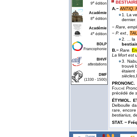
BESTIAIR
e
9
édition
A.−
ANTIQ. 
Académie
1. La ve
e
8
édition
dernier
−
Rare, emplo
Académie
−
P. ext.,
TA
e
4
édition
2. ... l
bestiai
BDLP
Francophonie
B.−
Rare.
En
La Mort est
BHVF
3. Nabu
attestations
trouvé b
étaient
DMF
siècles,
(1330 - 1500)
PRONONC. 
Prono
Fouché
précédé de
ÉTYMOL. ET
Delboulle d
rare, encor
bestiarius,
de
STAT. − Fréq.