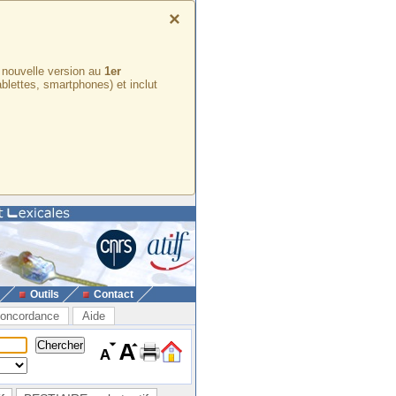
×
e nouvelle version au
1er
ablettes, smartphones) et inclut
Outils
Contact
oncordance
Aide