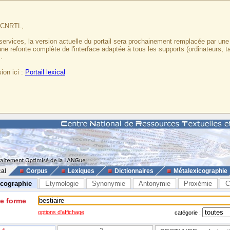
u CNRTL,
services, la version actuelle du portail sera prochainement remplacée par un
 une refonte complète de l'interface adaptée à tous les supports (ordinateurs, t
.
ion ici :
Portail lexical
cal
Corpus
Lexiques
Dictionnaires
Métalexicographie
icographie
Etymologie
Synonymie
Antonymie
Proxémie
C
ne forme
options d'affichage
catégorie :