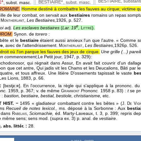
2
BESTIAIRE
, substanti
1
BESTIAIRE
, subst. masc.
E
, subst. masc.
ROMAINE.
Homme destiné à combattre les fauves au cirque; victime qui l
ille de leur combat, on servait aux
bestiaires
romains un repas somptueu
.
,
Les Bestiaires,
1926
, p. 527.
Montherlant
e
i adj.
Les esclaves bestiaires
(
Lar. 19
,
).
Littré
UROM.
Synon. de
torero
:
a bête et le
bestiaire
étaient aussi anxieux l'un que l'autre. « Comme son
re
, avec de l'attendrissement.
,
Les Bestiaires,
1926
p. 526.
Montherlant
droit où l'on parque les fauves des jeux de cirque.
Une grille (...) parei
 un commencement,
Le Petit jour
, 1947
, p. 329):
chodonosor, qui régnait dans Assur, En avait fait couvrir d'un dallage
on que cet antre, Qui jadis vit les Chams et les Deucalions, Bâti par les
 quatre, et tous affreux. Une litière D'ossements tapissait le vaste
bes
Les Lions
, 1883
, p. 66.
:
[bεstjε:ʀ]. En l'occurrence, la règle qui s'applique à la prononc. 
nc.
1959, p. 367; v. de même
Prononc.
1958 p. 83) :
t
se pro
Grammont
s
:
bastion, bestiaire, bestial, bestiole, christianisme,
etc.
 HIST. −
1495 « gladiateur combattant contre les bêtes » (
J. De Vig
ans
Recueil de notes lexicol.,
ms. déposé à la Sorbonne : Aux
bestia
e dans
,
Sciomachie,
éd. Marty-Laveaux, t. 3, p. 399; repris de
Rabelais
 même sens; sens mod. (
supra
ex. 3) p. anal. de
vestiaire.
 abs. littér. :
28.