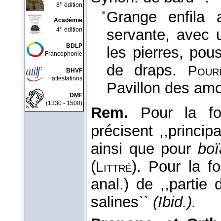
e
8
édition
Grange enfila a
Académie
e
4
édition
servante, avec u
BDLP
les pierres, pou
Francophonie
de draps.
Pour
BHVF
attestations
Pavillon des amo
DMF
(1330 - 1500)
Rem.
Pour la f
précisent ,,princi
ainsi que pour
bo
(
). Pour la 
Littré
anal.) de ,,parti
salines``
(Ibid.).