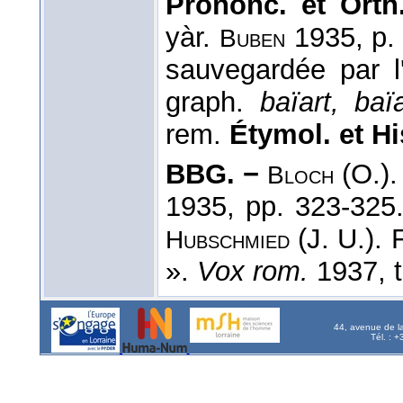
Prononc. et Orth
yàr.
1935, p. 
Buben
sauvegardée par l
graph.
baïart, baï
rem.
Étymol. et Hi
BBG. −
(O.).
Bloch
1935, pp. 323-325
(J. U.). 
Hubschmied
».
Vox rom.
1937, t
44, avenue de l
Tél. : 