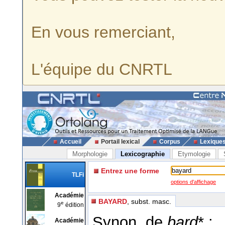
En vous remerciant,
L'équipe du CNRTL
Accueil
Portail lexical
Corpus
Lexique
Morphologie
Lexicographie
Etymologie
Entrez une forme
TLFi
options d'affichage
Académie
BAYARD
, subst. masc.
e
9
édition
Synon. de
bard
* :
Académie