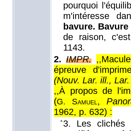
pourquoi l'équilib
m'intéresse d
bavure. Bavur
de raison, c'es
1143.
2.
IMPR.
,,Macul
épreuve d'imprime
(
Nouv. Lar. ill., Lar.
,,À propos de l'i
(
,
Panor
G. Samuel
1962, p. 632
) :
3. Les clichés