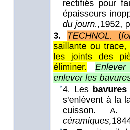
rectifiés pour f
épaisseurs inop
du journ.,
1952
, 
3.
TECHNOL.
(
fo
saillante ou trace
les joints des p
éliminer.
Enlever
enlever les bavures
4. Les
bavures
s'enlèvent à la 
cuisson.
A. B
céramiques,
184