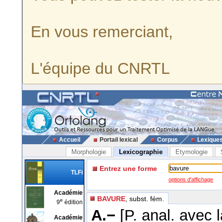
En vous remerciant,
L'équipe du CNRTL
Accueil
Portail lexical
Corpus
Lexique
Morphologie
Lexicographie
Etymologie
Entrez une forme
TLFi
options d'affichage
Académie
BAVURE
, subst. fém.
e
9
édition
A.−
[P. anal. avec 
Académie