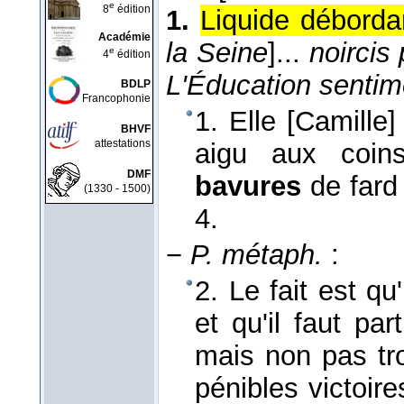
e
8
édition
1.
Liquide déborda
Académie
la Seine
]...
noircis
e
4
édition
L'Éducation sentim
BDLP
Francophonie
1. Elle [Camille]
BHVF
attestations
aigu aux coin
DMF
bavures
de fard
(1330 - 1500)
4.
−
P. métaph.
:
2. Le fait est qu
et qu'il faut pa
mais non pas tro
pénibles victoires