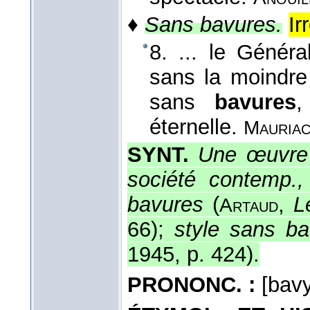
♦
Sans bavures.
Ir
8. ... le Génér
sans la moindre 
sans
bavures
,
éternelle.
Mauria
SYNT.
Une œuvre
société contemp.,
bavures
(
,
L
Artaud
66);
style sans ba
1945, p. 424).
PRONONC. :
[bavy