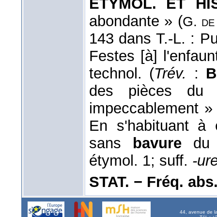
ÉTYMOL. ET HI
abondante » (
G. de
143 dans T.-L. : P
Festes [à] l'enfaun
technol. (
Trév.
:
B
des pièces du
impeccablement » 
En s'habituant à 
sans
bavure
du 
étymol. 1; suff.
-ur
STAT. − Fréq. abs. l
44, avenue de l