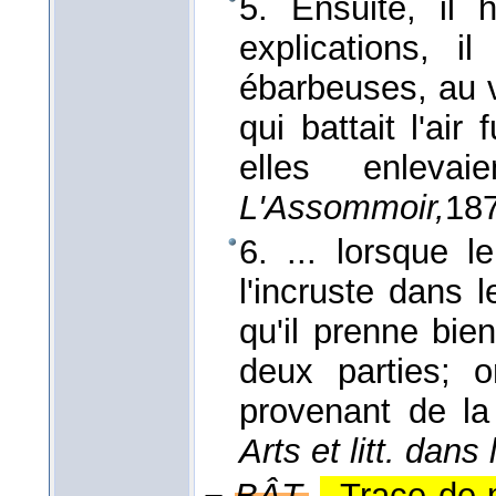
5. Ensuite, il
explications, 
ébarbeuses, au v
qui battait l'ai
elles enlev
L'Assommoir,
18
6. ... lorsque l
l'incruste dans 
qu'il prenne bien
deux parties; 
provenant de la
Arts et litt. dan
−
BÂT.
,,Trace de 