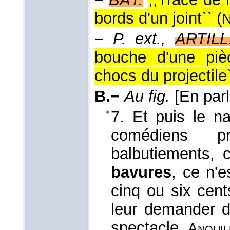
bords d'un joint`` (
N
−
P. ext.,
ARTILL
bouche d'une pièc
chocs du projectile`
B.−
Au fig.
[En parl
7. Et puis le na
comédiens p
balbutiements, 
bavures
, ce n'e
cinq ou six cen
leur demander de
spectacle.
Anouil