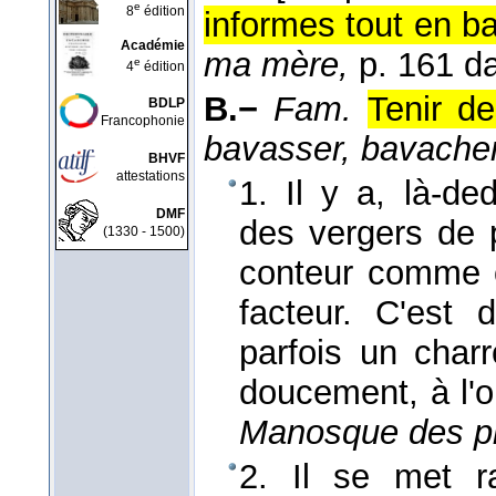
e
8
édition
informes tout en b
Académie
ma mère,
p. 161 d
e
4
édition
B.−
Fam.
Tenir d
BDLP
Francophonie
bavasser, bavache
BHVF
attestations
1. Il y a, là-d
DMF
des vergers de p
(1330 - 1500)
conteur comme 
facteur. C'est 
parfois un char
doucement, à l'o
Manosque des pl
2. Il se met ra