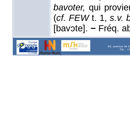
bavoter,
qui provie
(
cf. FEW
t. 1,
s.v. 
[bavɔte].
−
Fréq. abs
44, avenue de l
Tél. : 