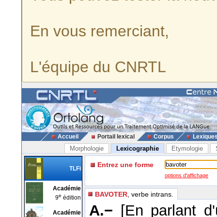
En vous remerciant,
L'équipe du CNRTL
Accueil
Portail lexical
Corpus
Lexique
Morphologie
Lexicographie
Etymologie
Entrez une forme
TLFi
options d'affichage
Académie
BAVOTER
, verbe intrans.
e
9
édition
A.−
[En parlant d'
Académie