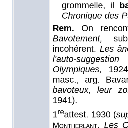
grommelle, il
b
Chronique des P
Rem.
On rencont
Bavotement,
subs
incohérent.
Les ân
l'auto-suggestion
Olympiques,
1924
masc., arg. Bava
bavoteux, leur z
1941).
re
1
attest. 1930 (
su
,
Les O
Montherlant