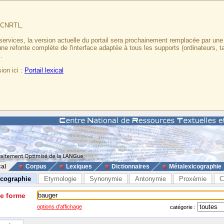
u CNRTL,
services, la version actuelle du portail sera prochainement remplacée par un
 une refonte complète de l'interface adaptée à tous les supports (ordinateurs, t
.
ion ici :
Portail lexical
cal
Corpus
Lexiques
Dictionnaires
Métalexicographie
icographie
Etymologie
Synonymie
Antonymie
Proxémie
C
ne forme
options d'affichage
catégorie :