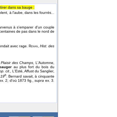
etirer dans sa bauge :
folent, à l'aube, dans les fourrés...
arvenus à s'emparer d'un couple
s centaines de pas dans le nord de
endait avec rage.
,
Hist. des
Renan
 Plaisir des Champs,
L'Automne,
bauger
au plus fort du bois du
op. cit.,
L'Esté, Affust du Sanglier,
e
 19
: Bernard savait, à cinquante
x. 2; d'où 1873 fig.,
supra
ex. 3.