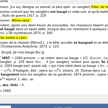
 verbe.
ntrans.
[Le suj. désigne un animal, et plus spéc. un sanglier]
Gîter, se r
Boches croiront que les sangliers
ont baugé
ici cette nuit, et qu'ils bati
,
Nuits de guerre,
1917
, p. 229.
x
pronom.
Même sens :
ndant, après une demi-heure de poursuites, les chasseurs étaient p
tait baugé
dans un épais taillis, lorsque des cris retentirent à quelque
,
L'Île mystérieuse,
1874
, p. 349.
rne
Se mettre à l'abri :
moyen de le chasser [Néron] (...) la bête acculée
se baugeait
et se déf
 Christianisme,
Antéchrist
, 1873
, p. 123.
:
[boʒe],
(je me) bauge
[bo:ʒ].
 HIST. −
1583 pronom. « se retirer dans sa bauge » (Cl.
,
Le
Gauchet
anglier, p. 229 dans
: Il [un sanglier] revient puis aprés
Se 
Hug.
); 1583
baugé
part. passé adj. « qui s'est retiré dans sa bauge » (
,
Id.
e
e
) −
s. D'Aubigné,
ibid.
; repris au
s. intrans. (A. Dumas dans
Lar.
xvi
xix
ù
baugeaient
tous les sangliers de sa garderie); 1874 pronom.,
supra
e
1
e
* étymol. 1; dés.
-er.
 abs. littér. :
5.
1969.
ms