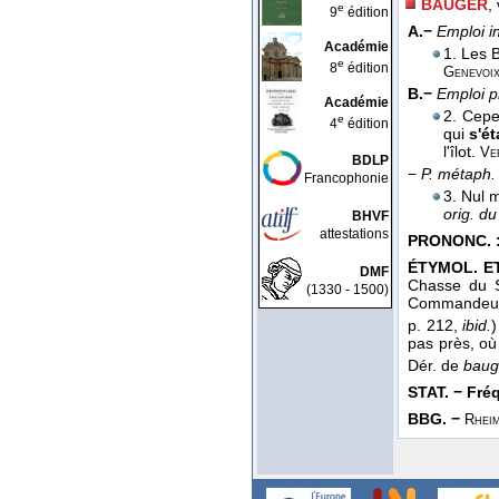
BAUGER
,
e
9
édition
A.−
Emploi i
Académie
1. Les 
e
8
édition
Genevoi
B.−
Emploi 
Académie
2. Cepe
e
4
édition
qui
s'é
l'îlot.
Ve
BDLP
−
P. métaph.
Francophonie
3. Nul 
orig. du
BHVF
attestations
PRONONC. 
ÉTYMOL. ET
DMF
Chasse du S
(1330 - 1500)
Commandeur
p. 212,
ibid.
pas près, o
Dér. de
baug
STAT. − Fréq.
BBG. −
Rhei