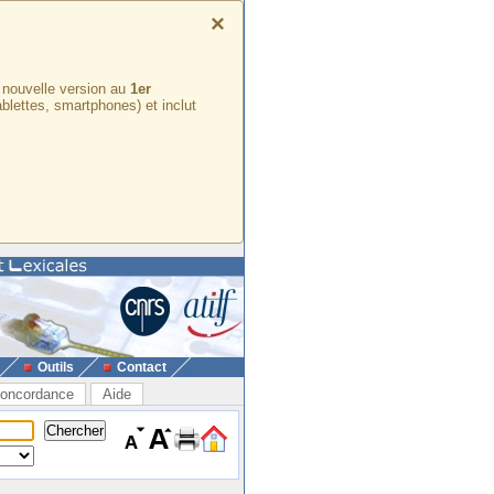
×
e nouvelle version au
1er
ablettes, smartphones) et inclut
Outils
Contact
oncordance
Aide