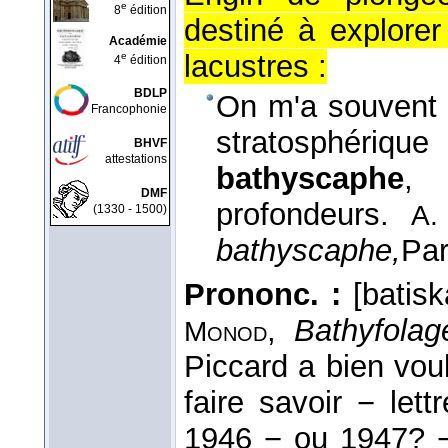
e
8
édition
destiné à explore
Académie
lacustres :
e
4
édition
BDLP
On m'a souvent 
Francophonie
stratosphériq
BHVF
attestations
bathyscaphe
, 
DMF
profondeurs.
A.
(1330 - 1500)
bathyscaphe,
Par
Prononc. :
[batisk
,
Bathyfolag
Monod
Piccard a bien vou
faire savoir − let
1946 − ou 1947? −