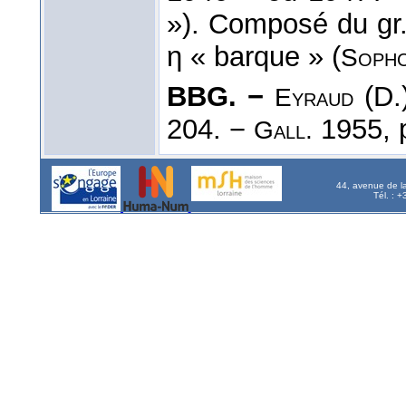
»). Composé du gr. 
η « barque » (
Soph
BBG. −
(D.)
Eyraud
204. −
1955, p
Gall.
44, avenue de l
Tél. : 