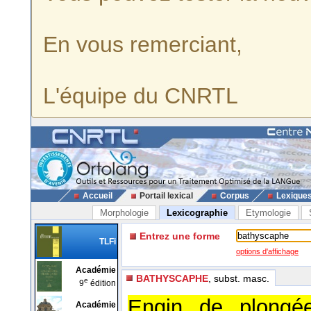
En vous remerciant,
L'équipe du CNRTL
Accueil
Portail lexical
Corpus
Lexique
Morphologie
Lexicographie
Etymologie
Entrez une forme
TLFi
options d'affichage
Académie
BATHYSCAPHE
, subst. masc.
e
9
édition
Engin de plongé
Académie