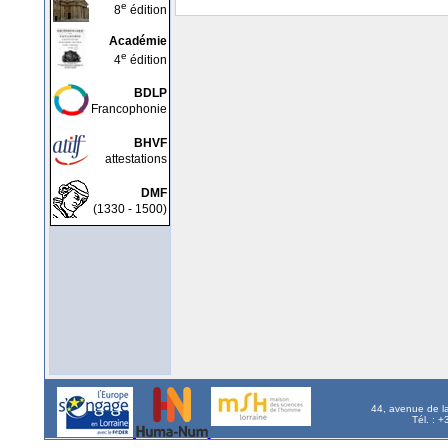
e
8
édition
Académie
e
4
édition
BDLP
Francophonie
BHVF
attestations
DMF
(1330 - 1500)
44, avenue de l
Tél. : 