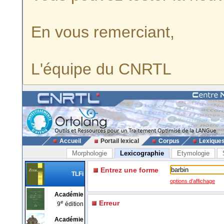
En vous remerciant,
L'équipe du CNRTL
Accueil
Portail lexical
Corpus
Lexique
Morphologie
Lexicographie
Etymologie
Entrez une forme
TLFi
options d'affichage
Académie
e
Erreur
9
édition
Académie