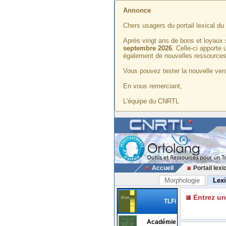
Annonce
Chers usagers du portail lexical d
Après vingt ans de bons et loyaux 
septembre 2026
. Celle-ci apporte
également de nouvelles ressources
Vous pouvez tester la nouvelle vers
En vous remerciant,
L'équipe du CNRTL
Accueil
Portail lexi
Morphologie
Lex
Entrez u
TLFi
Académie