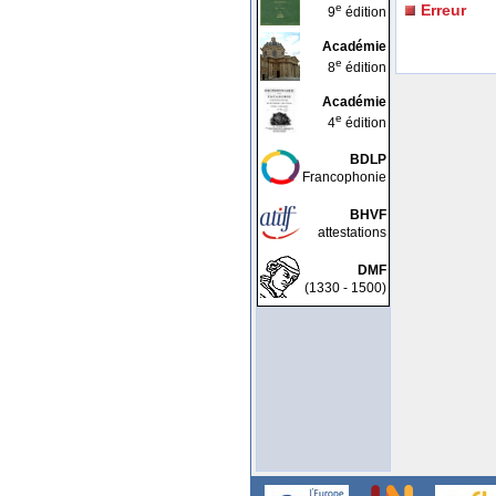
e
Erreur
9
édition
Académie
e
8
édition
Académie
e
4
édition
BDLP
Francophonie
BHVF
attestations
DMF
(1330 - 1500)