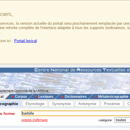
u CNRTL,
services, la version actuelle du portail sera prochainement remplacée par un
 une refonte complète de l'interface adaptée à tous les supports (ordinateurs, t
.
ion ici :
Portail lexical
cal
Corpus
Lexiques
Dictionnaires
Métalexicographie
icographie
Etymologie
Synonymie
Antonymie
Proxémie
C
ne forme
options d'affichage
catégorie :