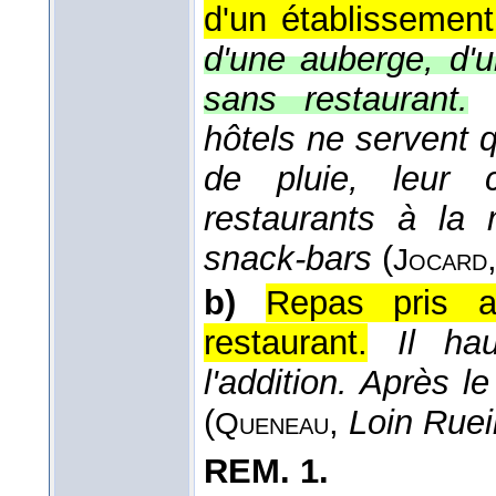
d'un établissement
d'une auberge, d'u
sans restaurant.
hôtels ne servent 
de pluie, leur 
restaurants à la
snack-bars
(
Jocard
b)
Repas pris a
restaurant.
Il ha
l'addition. Après l
(
,
Loin Ruei
Queneau
REM.
1.