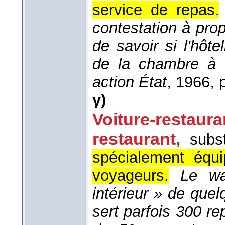
service de repas.
contestation à prop
de savoir si l'hôte
de la chambre à 
action État
, 1966
, 
γ)
Voiture-restaura
restaurant
,
subs
spécialement équi
voyageurs.
Le wa
intérieur » de que
sert parfois 300 re