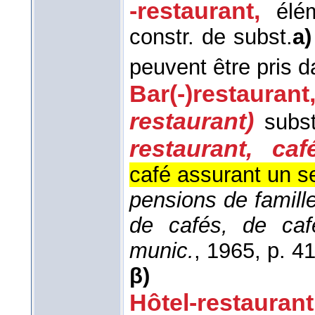
-restaurant,
élé
constr. de subst.
a)
peuvent être pris da
Bar(-)restaurant
restaurant)
subs
restaurant, café
café assurant un se
pensions de famil
de cafés, de caf
munic.
, 1965
, p. 41
β)
Hôtel-restaurant