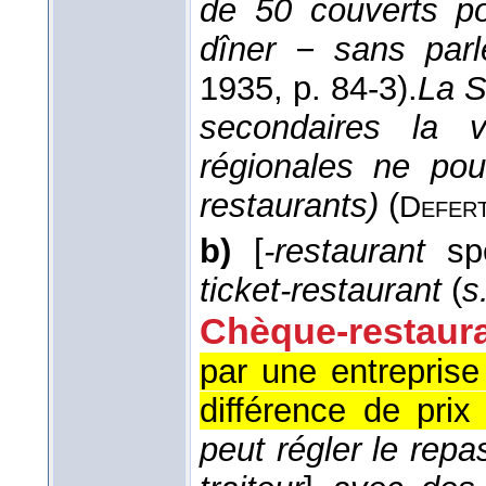
de 50 couverts po
dîner − sans parl
1935
, p. 84-3).
La S
secondaires la vo
régionales ne pou
restaurants)
(
Defer
b)
[
-restaurant
spé
ticket-restaurant
(
s
Chèque-restaur
par une entreprise
différence de prix
peut régler le repa