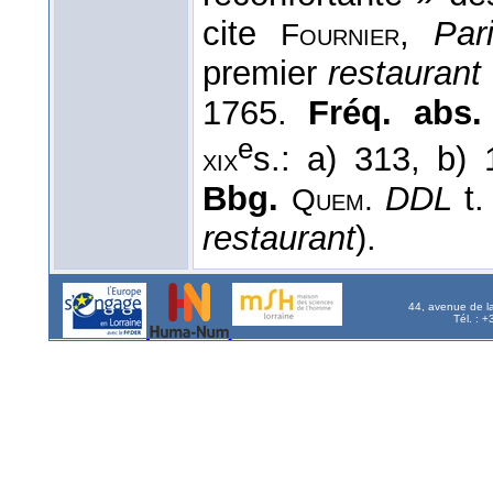
cite
,
Par
Fournier
premier
restaurant
1765.
Fréq. abs. l
e
s.: a) 313, b)
xix
Bbg.
DDL
t.
Quem.
restaurant
).
44, avenue de l
Tél. : 