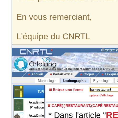
En vous remerciant,
L'équipe du CNRTL
Accueil
Portail lexical
Corpus
Lexique
Morphologie
Lexicographie
Etymologie
Entrez une forme
TLFi
options d'affichage
Académie
CAFÉ(-)RESTAURANT,(CAFÉ RESTA
e
9
édition
RE
* Dans l'article "
Académie