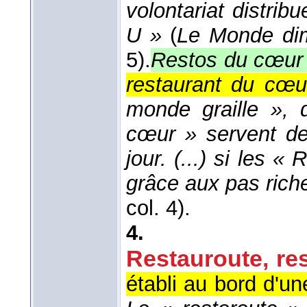
volontariat distrib
U »
(
Le Monde di
5).
Restos du cœur
restaurant du cœu
monde graille », 
cœur » servent de
jour. (...) si les «
grâce aux pas rich
col. 4).
4.
Restauroute, re
établi au bord d'u