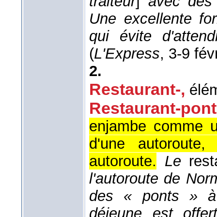
traiteur
]
avec des c
Une excellente fo
qui évite d'atten
(
L'Express
, 3-9 fév
2.
Restaurant-
,
élé
Restaurant-pont
enjambe comme un
d'une autoroute,
autoroute.
Le
rest
l'autoroute de Norm
des « ponts » à l
déjeune est offer