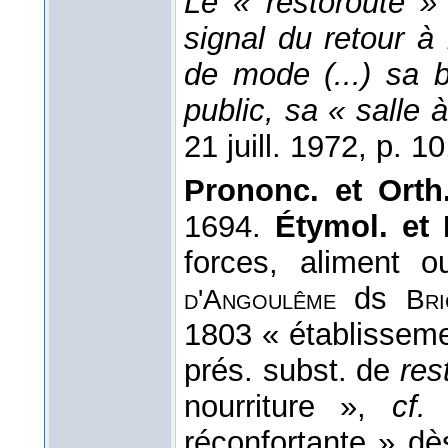
Le « restoroute »
signal du retour à 
de mode (...) sa b
public, sa « salle 
21 juill. 1972
, p. 10
Prononc. et Orth.
1694.
Étymol. et 
forces, aliment o
ds
d'Angoulême
Bri
1803 « établisseme
prés. subst. de
res
nourriture »,
cf.
l
réconfortante » d