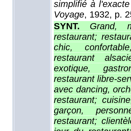
simplifié à l'exac
Voyage
, 1932
, p. 2
SYNT.
Grand, m
restaurant; restau
chic, confortab
restaurant alsaci
exotique, gastro
restaurant libre-ser
avec dancing, orche
restaurant; cuisine
garçon, personn
restaurant; client