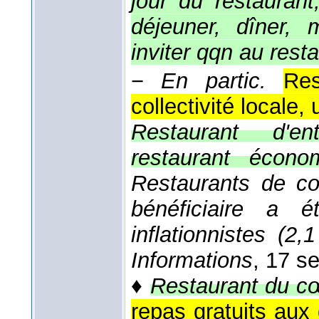
jour du restaurant;
déjeuner, dîner,
inviter qqn au rest
−
En partic.
Re
collectivité locale,
Restaurant d'ent
restaurant économ
Restaurants de col
bénéficiaire a 
inflationnistes (
Informations
, 17 s
♦
Restaurant du c
repas gratuits aux 