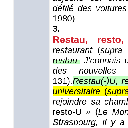
défilé des voitures
1980).
3.
Restau, resto
,
restaurant
(
supra
B
restau.
J'connais u
des nouvelles
131).
Restau(-)U, r
universitaire
(
supr
rejoindre sa cham
resto-U
»
(
Le Mo
Strasbourg, il y 