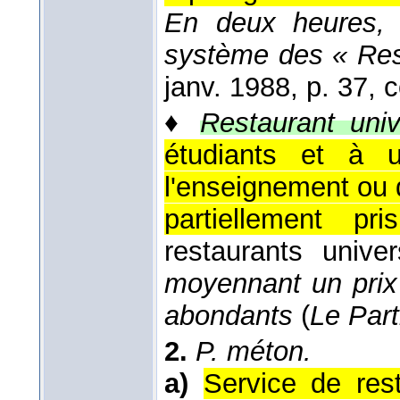
En deux heures,
système des « Res
janv. 1988
, p. 37, c
♦
Restaurant unive
étudiants et à 
l'enseignement ou d
partiellement pr
restaurants unive
moyennant un prix
abondants
(
Le Part
2.
P. méton.
a)
Service de rest