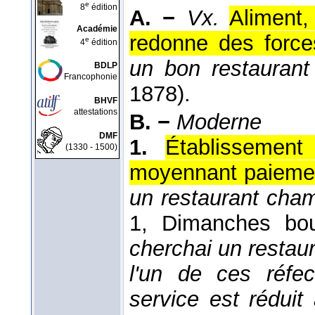
e
8
édition
A. −
Vx.
Aliment,
Académie
redonne des force
e
4
édition
un bon restaurant 
BDLP
Francophonie
1878
).
BHVF
attestations
B. −
Moderne
DMF
1.
Établissement
(1330 - 1500)
moyennant paieme
un restaurant cha
1, Dimanches bou
cherchai un restau
l'un de ces réfec
service est réduit