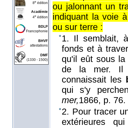
e
8
édition
ou jalonnant un tr
Académie
indiquant la voie à
e
4
édition
ou sur terre :
BDLP
Francophonie
1. Il semblait, 
BHVF
attestations
fonds et à traver
DMF
qu'il eût sous l
(1330 - 1500)
de la mer. Il 
connaissait les
qui s'y perche
mer,
1866
, p. 76.
2. Pour tracer u
extérieures qu