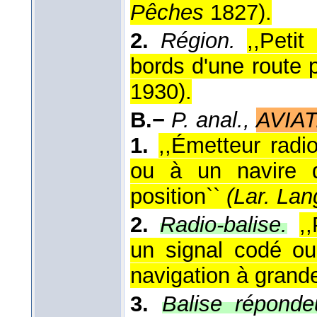
Pêches
1827
).
2.
Région.
,,Petit
bords d'une route p
1930
).
B.−
P. anal.,
AVIAT
1.
,,Émetteur radi
ou à un navire d
position``
(
Lar. Lang
2.
Radio-balise.
,
un signal codé ou
navigation à grande
3.
Balise réponde