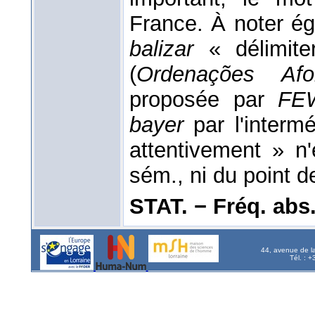
France. À noter ég
balizar
« délimite
(
Ordenações Afo
proposée par
FEW
bayer
par l'intermé
attentivement » n
sém., ni du point 
STAT. − Fréq. abs. l
44, avenue de l
Tél. : 