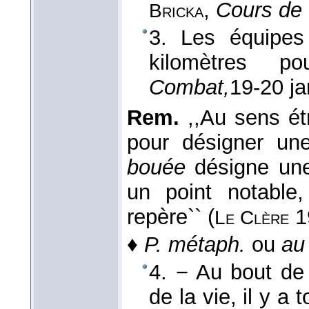
,
Cours de 
Bricka
3. Les équipe
kilomètres p
Combat,
19-20 ja
Rem.
,,Au sens ét
pour désigner un
bouée
désigne une
un point notable,
repère`` (
1
Le Clère
♦
P. métaph.
ou
au 
4. − Au bout de 
de la vie, il y a 