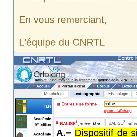
En vous remerciant,
L'équipe du CNRTL
Accueil
Portail lexical
Corpus
Lexique
Morphologie
Lexicographie
Etymologie
Entrez une forme
TLFi
options d'affichage
Académie
2
1
BALISE
, subs
BALISE
, subst. fém.
e
9
édition
A.−
Dispositif de s
Académie