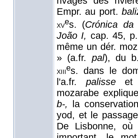
rivages des riviè
Empr. au port.
bal
e
s. (
Crónica da
xv
João I,
cap. 45, p
même un dér. mozar
» (a.fr.
pal
), du b.
e
s. dans le do
xiii
l'a.fr.
palisse
et 
mozarabe explique
b-,
la conservati
yod, et le passag
De Lisbonne, où l
important, le m