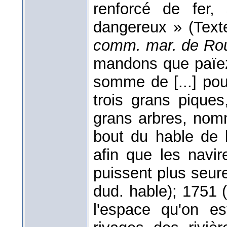
renforcé de fer, 
dangereux » (Text
comm. mar. de Ro
mandons que païez
somme de [...] pou
trois grans pique
grans arbres, no
bout du hable de l
afin que les navir
puissent plus seur
dud. hable); 1751 
l'espace qu'on es