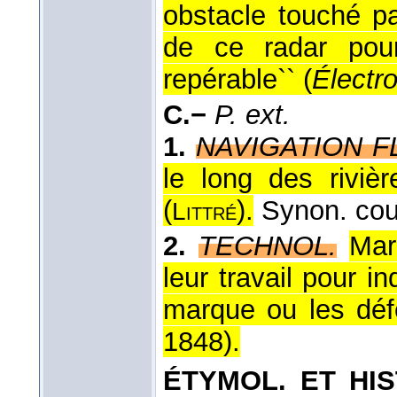
obstacle touché pa
de ce radar pou
repérable`` (
Électro
C.−
P. ext.
1.
NAVIGATION F
le long des riviè
(
).
Synon. cou
Littré
2.
TECHNOL.
Mar
leur travail pour ind
marque ou les défe
1848
).
ÉTYMOL. ET HIS