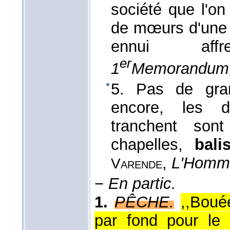
société que l'on
de mœurs d'une h
ennui af
er
1
Memorandum
5. Pas de grand
encore, les d
tranchent son
chapelles,
bali
,
L'Homme
Varende
−
En partic.
1.
PÊCHE.
,,Bouée
par fond pour le 