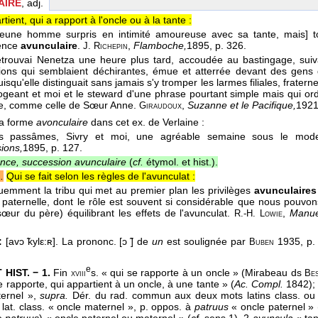
AIRE
, adj.
tient, qui a rapport à l'oncle ou à la tante :
jeune homme surpris en intimité amoureuse avec sa tante, mais] to
gence
avunculaire
.
,
Flamboche,
1895
, p. 326.
J. Richepin
etrouvai Nenetza une heure plus tard, accoudée au bastingage, suiva
ions qui semblaient déchirantes, émue et atterrée devant des gens 
isqu'elle distinguait sans jamais s'y tromper les larmes filiales, frater
rogeant et moi et le steward d'une phrase pourtant simple mais qui or
e, comme celle de Sœur Anne.
,
Suzanne et le Pacifique,
192
Giraudoux
la forme
avonculaire
dans cet ex. de Verlaine :
s passâmes, Sivry et moi, une agréable semaine sous le mod
ions,
1895
, p. 127.
nce, succession avunculaire
(
cf.
étymol. et hist.).
.
Qui se fait selon les règles de l'avunculat :
uemment la tribu qui met au premier plan les privilèges
avunculaires
e paternelle, dont le rôle est souvent si considérable que nous pouvons
œur du père) équilibrant les effets de l'avunculat.
,
Manuel
R.-H. Lowie
:
[avɔ ̃kylε:ʀ]. La prononc. [ɔ ̃] de
un
est soulignée par
1935, p.
Buben
e
HIST. − 1.
Fin
s. « qui se rapporte à un oncle » (Mirabeau ds
xviii
Be
 rapporte, qui appartient à un oncle, à une tante » (
Ac. Compl.
1842)
ternel »,
supra.
Dér. du rad. commun aux deux mots latins class. ou 
 lat. class. « oncle maternel », p. oppos. à
patruus
« oncle paternel » 