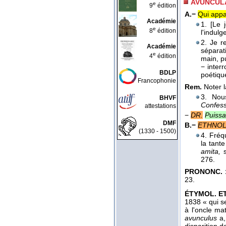
AVUNCUL
e
9
édition
A.−
Qui appar
Académie
1. [Le 
e
8
édition
l'indul
2. Je r
Académie
séparat
e
4
édition
main, pu
− inter
BDLP
poétiqu
Francophonie
Rem.
Noter 
3. Nou
BHVF
Confess
attestations
−
DR.
Puissa
DMF
B.−
ETHNOL
(1330 - 1500)
4. Fréq
la tant
amita,
s
276.
PRONONC. 
23.
ÉTYMOL. ET 
1838 « qui se
à l'oncle ma
avunculus
a,