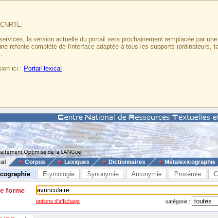
u CNRTL,
services, la version actuelle du portail sera prochainement remplacée par un
 une refonte complète de l'interface adaptée à tous les supports (ordinateurs, t
.
ion ici :
Portail lexical
cal
Corpus
Lexiques
Dictionnaires
Métalexicographie
icographie
Etymologie
Synonymie
Antonymie
Proxémie
C
ne forme
options d'affichage
catégorie :