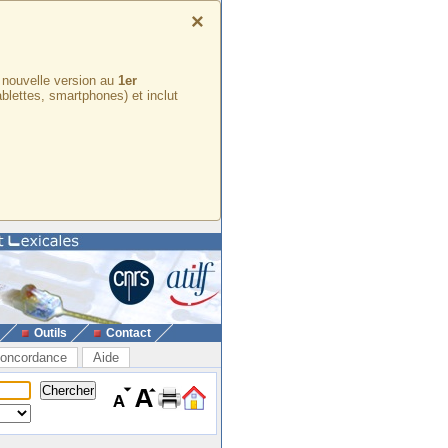
×
e nouvelle version au
1er
ablettes, smartphones) et inclut
Outils
Contact
oncordance
Aide