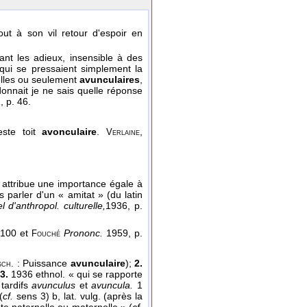
ut à son vil retour d'espoir en
nt les adieux, insensible à des
qui se pressaient simplement la
nelles ou seulement
avunculaires
,
donnait je ne sais quelle réponse
1
, p. 46.
este toit
avonculaire
.
,
Verlaine
attribue une importance égale à
 parler d'un « amitat » (du latin
 d'anthropol. culturelle,
1936
, p.
 100 et
Prononc.
1959, p.
Fouché
: Puissance
avunculaire
);
2.
sch.
;
3.
1936 ethnol. « qui se rapporte
tardifs
avunculus
et
avuncula.
1
(
cf.
sens 3) b, lat. vulg. (après la