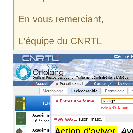
En vous remerciant,
L'équipe du CNRTL
Accueil
Portail lexical
Corpus
Lexique
Morphologie
Lexicographie
Etymologie
Entrez une forme
TLFi
options d'affichage
Académie
AVIVAGE
, subst. masc.
e
9
édition
Action d'aviver.
Av
Académie