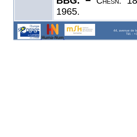
BBG. −
18
Chesn.
1965.
44, avenue de l
Tél. : 