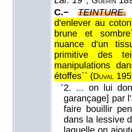
Lar. 19
,
18
Guérin
C.−
TEINTURE.
d'enlever au coto
brune et sombre
nuance d'un tis
primitive des t
manipulations dan
étoffes`` (
195
Duval
2. ... on lui do
garançage] par l'
faire bouillir p
dans la lessive 
laquelle on ajou