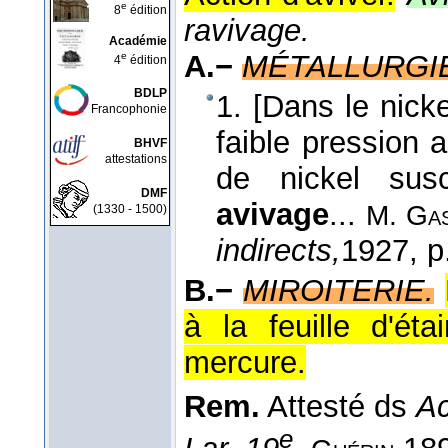
e
8
édition
ravivage.
Académie
A.−
MÉTALLURGIE
e
4
édition
BDLP
1. [Dans le nick
Francophonie
faible pression 
BHVF
attestations
de nickel susc
DMF
avivage
...
M. Gas
(1330 - 1500)
indirects,
1927
, p
B.−
MIROITERIE.
à la feuille d'ét
mercure.
Rem.
Attesté ds
Ac
e