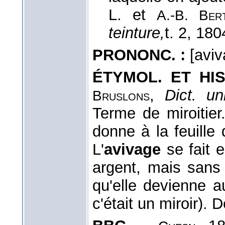
L. et
A.-B. Ber
teinture,
t. 2
, 180
PRONONC. :
[aviv
ÉTYMOL. ET HIS
,
Dict. u
Bruslons
Terme de miroitier
donne à la feuille d
L'
avivage
se fait e
argent, mais sans
qu'elle devienne au
c'était un miroir). D