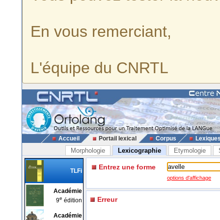
En vous remerciant,
L'équipe du CNRTL
Accueil
Portail lexical
Corpus
Lexique
Morphologie
Lexicographie
Etymologie
Entrez une forme
TLFi
options d'affichage
Académie
e
Erreur
9
édition
Académie