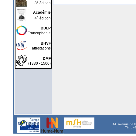
e
8
édition
Académie
e
4
édition
BDLP
Francophonie
BHVF
attestations
DMF
(1330 - 1500)
44, avenue de l
Tél. : 