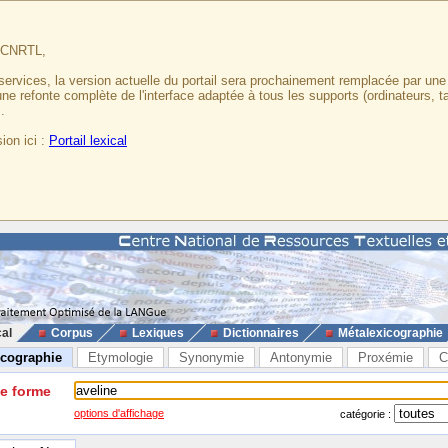
u CNRTL,
services, la version actuelle du portail sera prochainement remplacée par un
 une refonte complète de l'interface adaptée à tous les supports (ordinateurs, t
.
ion ici :
Portail lexical
cal
Corpus
Lexiques
Dictionnaires
Métalexicographie
icographie
Etymologie
Synonymie
Antonymie
Proxémie
C
ne forme
options d'affichage
catégorie :