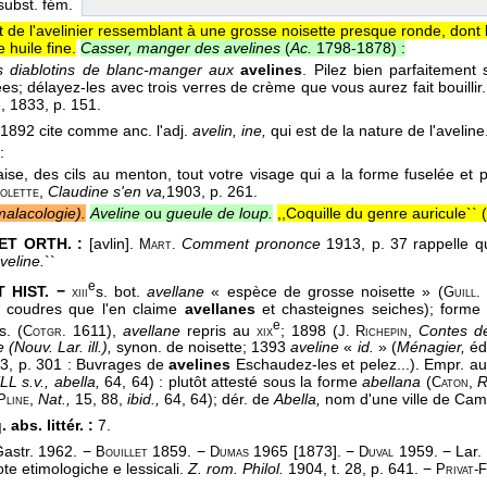
 subst. fém.
t de l'avelinier ressemblant à une grosse noisette presque ronde, dont l'
 huile fine.
Casser, manger des avelines
(
Ac.
1798-1878
) :
ts diablotins de blanc-manger aux
avelines
. Pilez bien parfaitement 
s; délayez-les avec trois verres de crème que vous aurez fait bouillir
e
, 1833
, p. 151.
1892 cite comme anc. l'adj.
avelin, ine,
qui est de la nature de l'aveline
:
aise, des cils au menton, tout votre visage qui a la forme fuselée e
,
Claudine s'en va,
1903
, p. 261.
olette
alacologie).
Aveline
ou
gueule de loup.
,,Coquille du genre auricule`` (
ET ORTH. :
[avlin].
Comment prononce
1913, p. 37 rappelle q
Mart.
veline.
``
e
 HIST. −
s. bot.
avellane
« espèce de grosse noisette » (
xiii
Guill.
e coudres que l'en claime
avellanes
et chasteignes seiches); form
e
s. (
1611),
avellane
repris au
; 1898 (
,
Contes d
Cotgr.
xix
J. Richepin
 (Nouv. Lar. ill.),
synon. de noisette; 1393
aveline
«
id.
» (
Ménagier,
éd.
23, p. 301 : Buvrages de
avelines
Eschaudez-les et pelez...). Empr. au
LL s.v., abella,
64, 64) : plutôt attesté sous la forme
abellana
(
,
R
Caton
,
Nat.,
15, 88,
ibid.,
64, 64); dér. de
Abella,
nom d'une ville de Cam
Pline
 abs. littér. :
7.
astr. 1962. −
1859. −
1965 [1873]. −
1959. − Lar.
Bouillet
Dumas
Duval
te etimologiche e lessicali.
Z. rom. Philol.
1904, t. 28, p. 641. −
Privat-