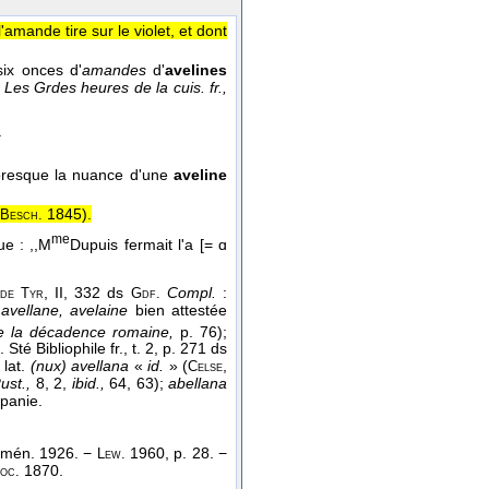
amande tire sur le violet, et dont
six onces d'
amandes
d'
avelines
.
Les Grdes heures de la cuis. fr.,
.
t presque la nuance d'une
aveline
1845
).
Besch.
me
ue : ,,M
Dupuis fermait l'a [= ɑ
, II, 332 ds
Compl.
:
 de Tyr
Gdf.
e
avellane, avelaine
bien attestée
e la décadence romaine,
p. 76);
 Sté Bibliophile fr., t. 2, p. 271 ds
 lat.
(nux) avellana
«
id.
» (
,
Celse
ust.,
8, 2,
ibid.,
64, 63);
abellana
panie.
 mén. 1926. −
1960, p. 28. −
Lew.
1870.
Foc.