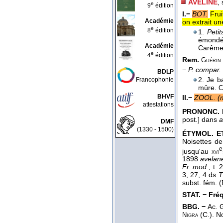
AVELINE
,
e
9
édition
I.−
BOT.
Frui
Académie
on extrait une
e
8
édition
1.
Peti
émondée
Académie
Carêm
e
4
édition
Rem.
Guérin
−
P. compar.
BDLP
2. Je b
Francophonie
mûre.
C
BHVF
II.−
ZOOL. (m
attestations
PRONONC. 
post.] dans
a
DMF
(1330 - 1500)
ÉTYMOL. ET
Noisettes d
e
jusqu'au
xvi
1898
avelane
Fr. mod.,
t. 
3, 27, 4 ds
T
subst. fém. (
STAT. − Fréq.
BBG. −
Ac. G
(C.). No
Nigra