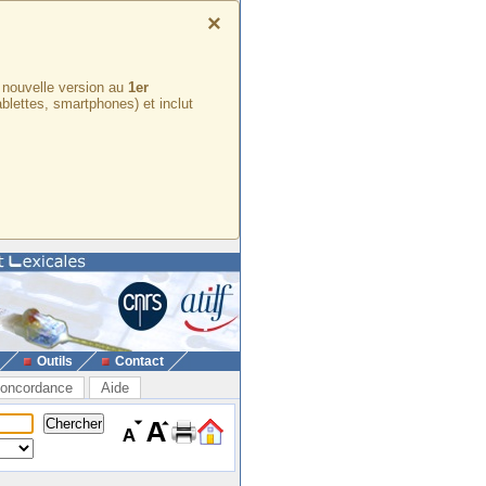
×
e nouvelle version au
1er
ablettes, smartphones) et inclut
Outils
Contact
oncordance
Aide