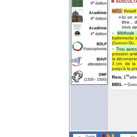
AUSCULT
e
9
édition
MÉD.
Relatif
Académie
Ici on 
e
8
édition
être...
vous ap
Académie
−
Méthode a
e
4
édition
battements 
(
Garnier-Del.
BDLP
−
Trou auscul
Francophonie
pression arté
la décompres
BHVF
3 cm. de la 
attestations
jusqu'à la pr
DMF
re
Rem.
1
atte
(1330 - 1500)
BBG. −
Garni