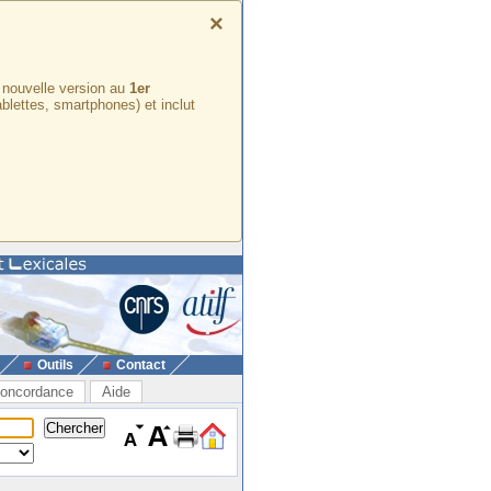
×
e nouvelle version au
1er
ablettes, smartphones) et inclut
Outils
Contact
oncordance
Aide