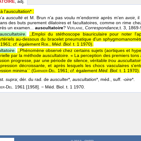
ATOIRE
, adj.
 à l'auscultation* :
m'a
ausculté
et M. Brun n'a pas voulu m'endormir après m'en avoir, il 
 dans des buts purement dilatoires et facultatoires, comme on rime chez 
rès un examen...
auscultatoire
?
,
Correspondance,
t. 3
, 1869-
Verlaine
uscultatoire.
,,Emploi du stéthoscope biauriculaire pour noter l'ap
artériels au-dessous du bracelet pneumatique d'un sphygmomanomètr
1961;
cf.
également
,
Méd. Biol.
t. 1 1970
).
Rob.
tatoire.
,,Phénomène observé chez certains sujets (aortiques et hype
rielle par la méthode auscultatoire. « La perception des premiers tons 
sion progresse, par une période de silence, véritable
trou auscultatoir
pression décroissante, et après lesquels les chocs vasculaires s'e
ession minima`` (
1961;
cf.
également
Méd. Biol.
t. 1 1970
).
Garnier-Del.
st.
supra
; dér. du rad. de
ausculter
*
, auscultation
*, méd., suff.
-oire
*.
1961 [1958]. − Méd. Biol. t. 1 1970.
er-Del.