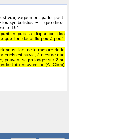
est vrai, vaguement parlé, peut-
les symbolistes. − ... que direz-
96
, p. 164.
parition puis la disparition des
e que l'on dégonfle peu à peu``
rtendus) lors de la mesure de la
artériels est suivie, à mesure que
e,
pouvant se prolonger sur 2 ou
ntendent de nouveau » (A. Clerc)