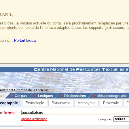
u CNRTL,
services, la version actuelle du portail sera prochainement remplacée par un
 une refonte complète de l'interface adaptée à tous les supports (ordinateurs, t
.
ion ici :
Portail lexical
cal
Corpus
Lexiques
Dictionnaires
Métalexicographie
icographie
Etymologie
Synonymie
Antonymie
Proxémie
C
ne forme
options d'affichage
catégorie :