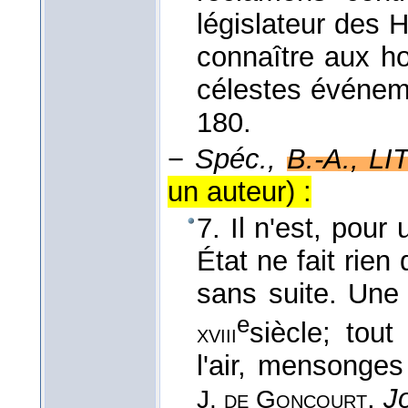
législateur des H
connaître aux 
célestes événem
180.
−
Spéc.,
B.-A., LI
un auteur) :
7. Il n'est, pour 
État ne fait rie
sans suite. Une 
e
siècle; tout
xviii
l'air, mensonges
,
J
J. de Goncourt