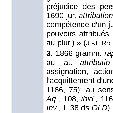
préjudice des per
1690 jur.
attribution
compétence d'un ju
pouvoirs attribués 
au plur.) » (
J.-J. Ro
3.
1866 gramm.
ra
au lat.
attributio
assignation, acti
l'acquittement d'un
1166, 75); au sens
Aq.,
108,
ibid.,
1166
Inv.,
I, 38 ds
OLD
).