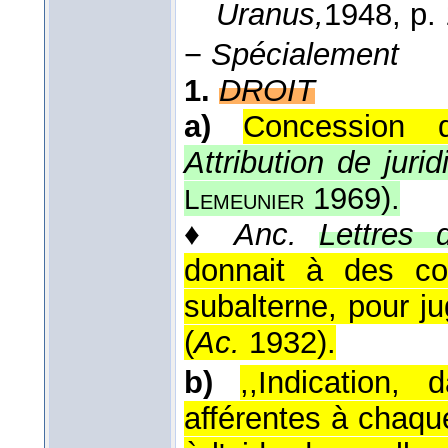
Uranus,
1948
, p.
−
Spécialement
1.
DROIT
a)
Concession d
Attribution de jurid
1969
).
Lemeunier
♦
Anc.
Lettres d
donnait à des co
subalterne, pour ju
(
Ac.
1932
).
b)
,,Indication,
afférentes à chaqu