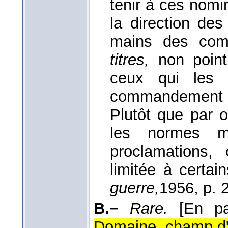
tenir à ces nomi
la direction de
mains des comm
titres,
non point
ceux qui les p
commandement a
Plutôt que par 
les normes mil
proclamations,
limitée à certai
guerre,
1956
, p. 
B.−
Rare.
[En pa
Domaine, champ d'