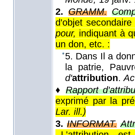
2.
GRAMM.
Compl
d'objet secondaire 
pour,
indiquant à qu
un don, etc. :
5. Dans Il a don
la patrie, Pauv
d'
attribution
.
Ac
♦
Rapport d'attribu
exprimé par la pr
Lar. ill.
)
3.
INFORMAT.
Att
,,L'attribution e