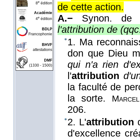
e
8
édition
de cette action.
Académie
A.−
Synon. d
e
4
édition
l'attribution de (qqc
BDLP
Francophonie
1. Ma reconnaiss
BHVF
attestations
don que Dieu me 
DMF
qui n'a rien d'ex
(1330 - 1500)
l'
attribution
d'u
la faculté de pe
la sorte.
Marcel
206.
2. L'
attribution
d
d'excellence cré