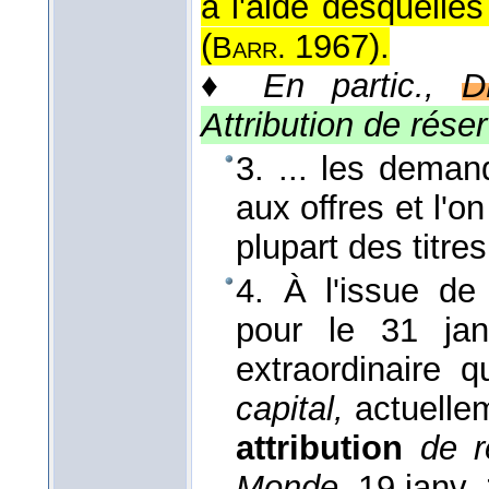
à l'aide desquelles
(
1967
).
Barr.
♦
En partic.,
D
Attribution de réser
3. ... les deman
aux offres et l'on
plupart des titre
4. À l'issue de
pour le 31 jan
extraordinaire q
capital,
actuellem
attribution
de 
Monde
,
19 janv.