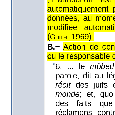
automatiquement 
données, au momen
modifiée automat
(
1969
).
Guilh.
B.−
Action de con
ou le responsable 
6. ... le
môbed
parole, dit au 
récit
des juifs 
monde
; et, quo
des faits qu
réclamons contr