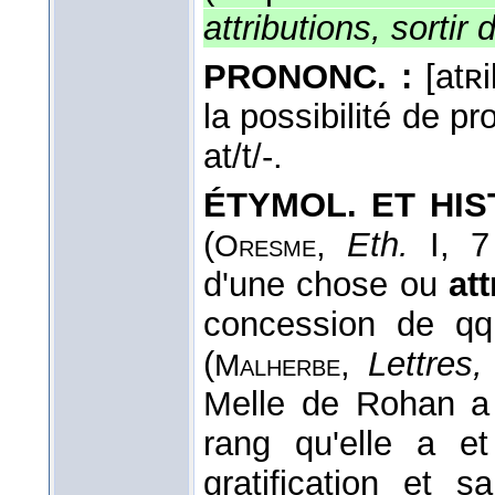
attributions, sortir
PRONONC. :
[atʀi
la possibilité de p
at/t/-.
ÉTYMOL. ET HIST
(
,
Eth.
I, 
Oresme
d'une chose ou
at
concession de qq.
(
,
Lettres,
Malherbe
Melle de Rohan a 
rang qu'elle a et
gratification et 