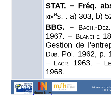
STAT. − Fréq. abs.
e
s. : a) 303, b) 
xix
BBG. −
Bach.-Dez.
1967. −
18
Blanche
Gestion de l'entre
Pol. 1962, p. 
Dub.
−
1963. −
Lacr.
Le
1968.
44, avenue de l
Tél. : 