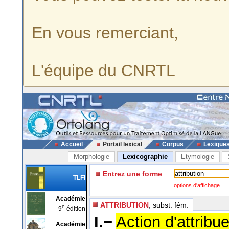
En vous remerciant,
L'équipe du CNRTL
Accueil
Portail lexical
Corpus
Lexique
Morphologie
Lexicographie
Etymologie
Entrez une forme
TLFi
options d'affichage
Académie
ATTRIBUTION
, subst. fém.
e
9
édition
I.−
Action d'attribu
Académie