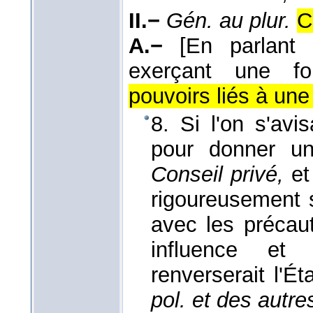
II.−
Gén. au plur.
C
A.−
[En parlant
exerçant une fon
pouvoirs liés à une 
8. Si l'on s'avi
pour donner une
Conseil privé,
et
rigoureusement
avec les précaut
influence et
renverserait l'Ét
pol. et des autre