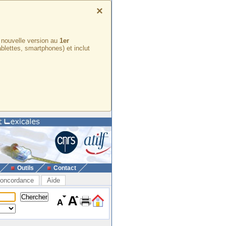
×
e nouvelle version au
1er
ablettes, smartphones) et inclut
Outils
Contact
oncordance
Aide