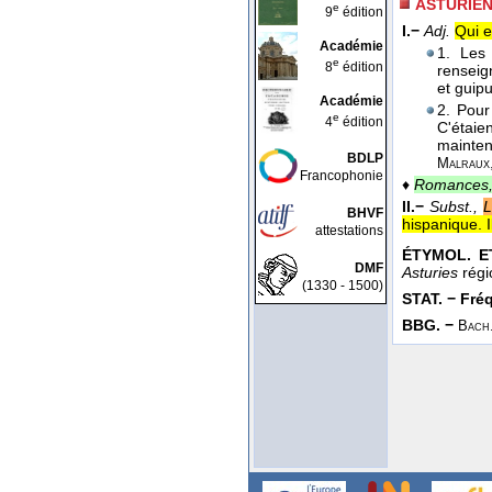
ASTURIEN
e
9
édition
I.−
Adj.
Qui e
Académie
1. Les
e
8
édition
renseig
et guip
Académie
2. Pour 
e
4
édition
C'étaie
mainten
BDLP
Malraux
Francophonie
♦
Romances, 
II.−
Subst.,
L
BHVF
hispanique. I
attestations
ÉTYMOL. ET
DMF
Asturies
régi
(1330 - 1500)
STAT. − Fréq.
BBG. −
Bach.