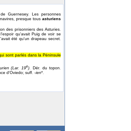
t de Guernesey. Les personnes
s navires, presque tous
asturiens
tion des prisonniers des Asturies.
'espoir qu'avait Puig de voir se
n'avait été qu'un drapeau secret.
qui sont parlés dans la Péninsule
e
turien (Lar. 19
).
Dér. du topon.
nce d'Oviedo; suff.
-ien
*.