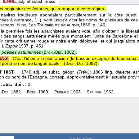
, IENNE
, adj. et subst. masc.
st originaire des Asturies, qui a rapport à cette région :
 navires fraudeurs abondaient particulièrement sur la côte oues
nées à outrance, (...), vont jusqu'à citer les noms de plusieurs de ce
uscoans.
,
Les Travailleurs de la mer,
1866
, p. 146.
Hugo
la première fois les anarchistes avaient voté, afin d'obtenir la libéra
nt des sangs
asturiens
mêlés que montaient l'unité de Barcelone et l
ir cette oriflamme rouge et noire enfin déployée, et qui jusqu'alors 
,
L'Espoir,
1937
, p. 451.
poésies asturiennes
(
1882
).
Bach.-Dez.
ING.
,,C'est l'idiome le plus ancien (le basque excepté) de tous ceux 
l porte le nom de langue bable`` (
1882
).
Bach.-Dez.
 HIST. −
1740 adj. et subst. géogr.
(Trév.)
; 1866 ling.
dialecte as
on du nord de l'Espagne, corresp. approximativement à l'actuelle provi
 abs. littér. :
3.
1882. −
1969. −
1963. −
1962.
-Dez.
Bréz.
Perraud
Springh.