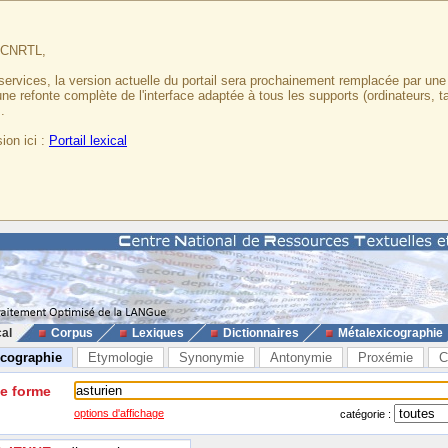
u CNRTL,
services, la version actuelle du portail sera prochainement remplacée par un
 une refonte complète de l'interface adaptée à tous les supports (ordinateurs, t
.
ion ici :
Portail lexical
cal
Corpus
Lexiques
Dictionnaires
Métalexicographie
icographie
Etymologie
Synonymie
Antonymie
Proxémie
C
ne forme
options d'affichage
catégorie :